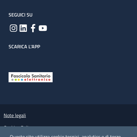
SEGUICI SU
SCARICA L'APP
Useful links section
Small prints
Note legali
Cookies Policy
Questo sito utilizza cookie tecnici, analytics e di terze