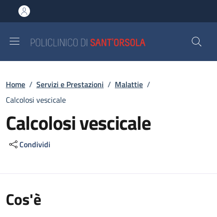
Salta al contenuto principale
Skip to footer content
Briciole di pane
Home
/
Servizi e Prestazioni
/
Malattie
/
Calcolosi vescicale
Calcolosi vescicale
Condividi
Cos'è