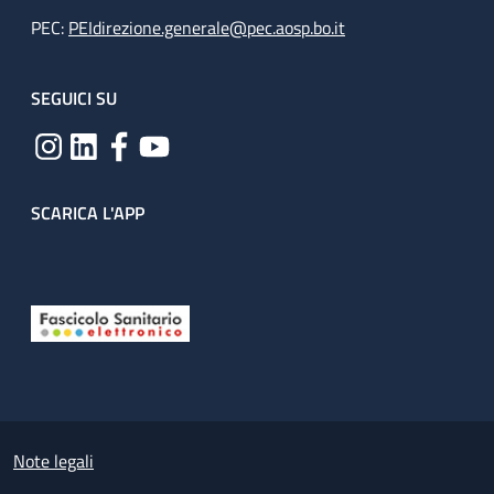
PEC:
PEIdirezione.generale@pec.aosp.bo.it
SEGUICI SU
SCARICA L'APP
Useful links section
Small prints
Note legali