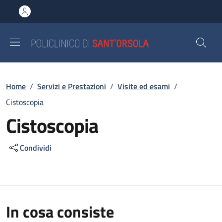
Salta al contenuto principale
Skip to footer content
Briciole di pane
Home
/
Servizi e Prestazioni
/
Visite ed esami
/
Cistoscopia
Cistoscopia
Condividi
In cosa consiste