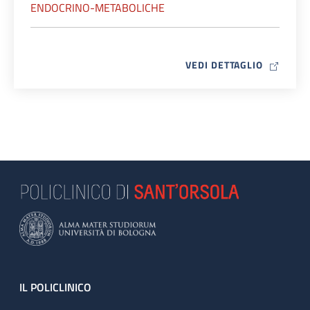
ENDOCRINO-METABOLICHE
MAP ICO
VEDI DETTAGLIO
Footer
IL POLICLINICO