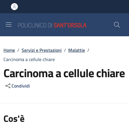
Salta al contenuto principale
Skip to footer content
Briciole di pane
Home
/
Servizi e Prestazioni
/
Malattie
/
Carcinoma a cellule chiare
Carcinoma a cellule chiare
Condividi
Cos'è