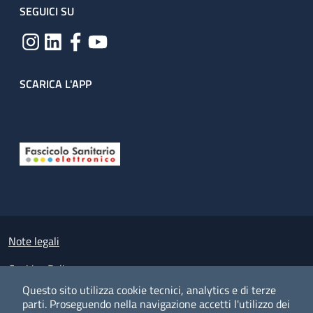
SEGUICI SU
SCARICA L'APP
Useful links section
Small prints
Note legali
Cookies Policy
Questo sito utilizza cookie tecnici, analytics e di terze
Policy privacy e protezione del dato personale
parti.
Proseguendo nella navigazione accetti l'utilizzo dei