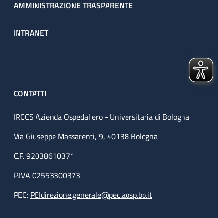
AMMINISTRAZIONE TRASPARENTE
INTRANET
CONTATTI
IRCCS Azienda Ospedaliero - Universitaria di Bologna
Via Giuseppe Massarenti, 9, 40138 Bologna
C.F. 92038610371
P.IVA 02553300373
PEC:
PEIdirezione.generale@pec.aosp.bo.it