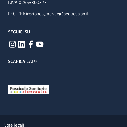
P.IVA 02553300373
PEC:
PEIdirezione.generale@pec.aosp.bo.it
SEGUICI SU
SCARICA L'APP
Useful links section
Small prints
Note legali