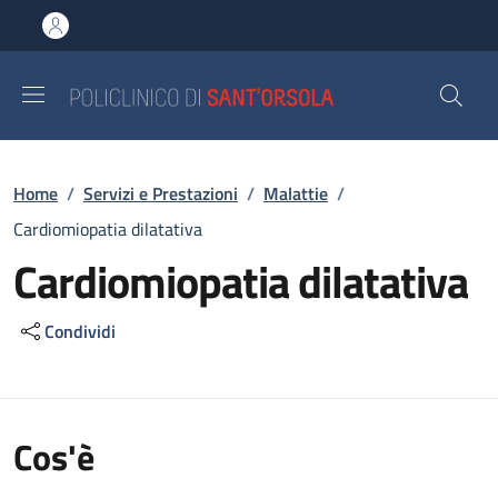
Salta al contenuto principale
Skip to footer content
Briciole di pane
Home
/
Servizi e Prestazioni
/
Malattie
/
Cardiomiopatia dilatativa
Cardiomiopatia dilatativa
Condividi
Cos'è