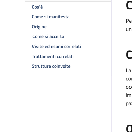
C
della pagina Disfunzione erettile
Cos'è
della pagina Disfunzione eretti
Come si manifesta
Pe
della pagina Disfunzione erettile
Origine
un
della pagina Disfunzione erettile
Come si accerta
della pagina Disfunzione 
Visite ed esami correlati
C
della pagina Disfunzione eret
Trattamenti correlati
della pagina Disfunzione eretti
Strutture coinvolte
La
co
oc
im
pa
O