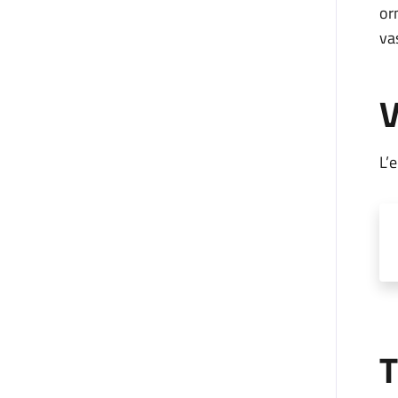
or
va
V
L’
T