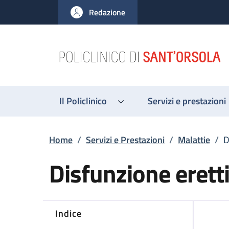
Salta al contenuto principale
Skip to footer content
Redazione
Il Policlinico
Servizi e prestazioni
Briciole di pane
Home
/
Servizi e Prestazioni
/
Malattie
/
D
Disfunzione eretti
Indice