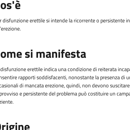
os'è
le
r disfunzione erettile si intende la ricorrente o persistente
’erezione.
erettile
ome si manifesta
tile
le
 disfunzione erettile indica una condizione di reiterata inca
nsentire rapporti soddisfacenti, nonostante la presenza di u
casionali di mancata erezione, quindi, non devono suscitare 
provviso e persistente del problema può costituire un campan
ziente.
rigine