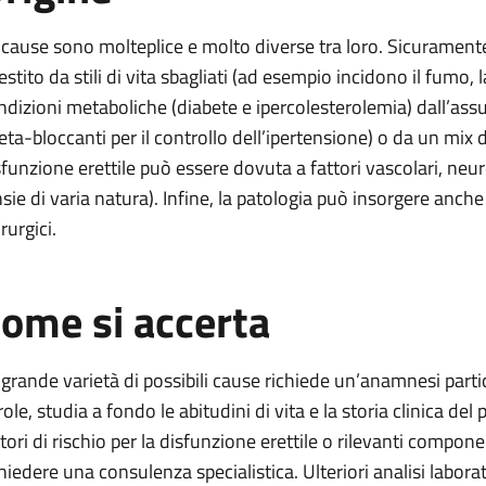
 cause sono molteplice e molto diverse tra loro. Sicuramente
estito da stili di vita sbagliati (ad esempio incidono il fumo, 
ndizioni metaboliche (diabete e ipercolesterolemia) dall’ass
Beta-bloccanti per il controllo dell’ipertensione) o da un mix d
sfunzione erettile può essere dovuta a fattori vascolari, neur
nsie di varia natura). Infine, la patologia può insorgere anc
rurgici.
ome si accerta
 grande varietà di possibili cause richiede un’anamnesi parti
ole, studia a fondo le abitudini di vita e la storia clinica del
ttori di rischio per la disfunzione erettile o rilevanti compone
chiedere una consulenza specialistica. Ulteriori analisi labora