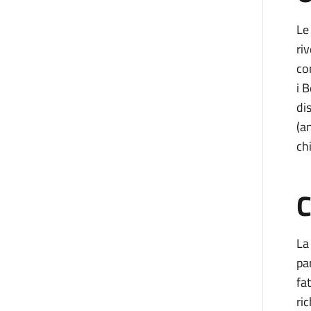
Le
riv
co
i 
di
(a
chi
C
La
par
fa
ri