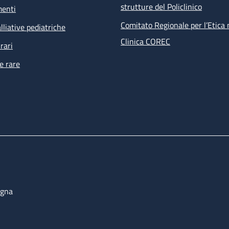
strutture del Policlinico
menti
Comitato Regionale per l’Etica 
lliative pediatriche
Clinica COREC
rari
e rare
ogna