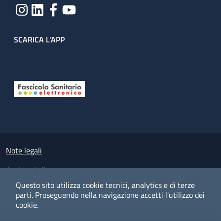
SCARICA L'APP
Useful links section
Small prints
Note legali
Cookies Policy
Questo sito utilizza cookie tecnici, analytics e di terze
Policy privacy e protezione del dato personale
parti.
Proseguendo nella navigazione accetti l'utilizzo dei
cookie.
Albo pretorio on-line