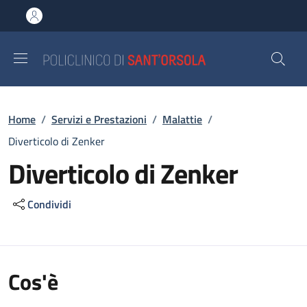
Salta al contenuto principale
Skip to footer content
Briciole di pane
Home
/
Servizi e Prestazioni
/
Malattie
/
Diverticolo di Zenker
Diverticolo di Zenker
Condividi
Cos'è