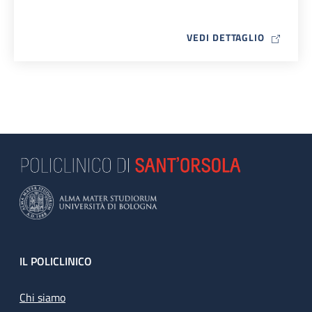
MAP ICO
VEDI DETTAGLIO
Footer
IL POLICLINICO
Chi siamo