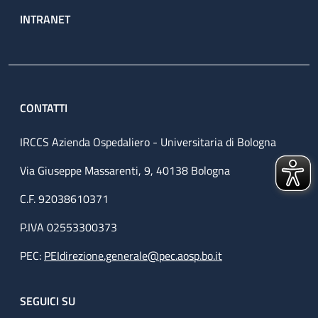
INTRANET
CONTATTI
IRCCS Azienda Ospedaliero - Universitaria di Bologna
Via Giuseppe Massarenti, 9, 40138 Bologna
C.F. 92038610371
P.IVA 02553300373
PEC:
PEIdirezione.generale@pec.aosp.bo.it
SEGUICI SU