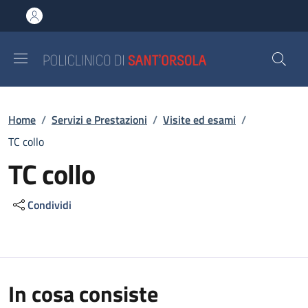
Salta al contenuto principale
Skip to footer content
Briciole di pane
Home
/
Servizi e Prestazioni
/
Visite ed esami
/
TC collo
TC collo
Condividi
In cosa consiste