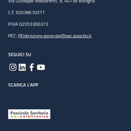
Via Giuseppe Massarenti, 9, 40138 Bologna
C.F. 92038610371
P.IVA 02553300373
PEC:
PEIdirezione.generale@pec.aosp.bo.it
SEGUICI SU
SCARICA L'APP