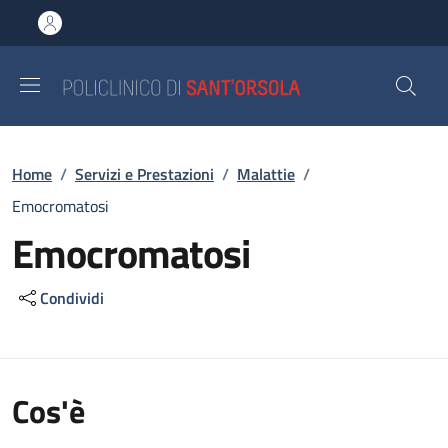
Salta al contenuto principale
Skip to footer content
Briciole di pane
Home
/
Servizi e Prestazioni
/
Malattie
/
Emocromatosi
Emocromatosi
Condividi
Cos'è