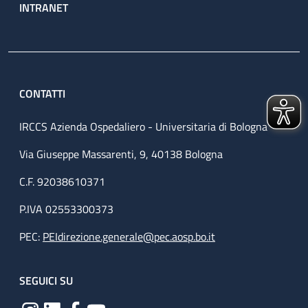
INTRANET
CONTATTI
IRCCS Azienda Ospedaliero - Universitaria di Bologna
Via Giuseppe Massarenti, 9, 40138 Bologna
C.F. 92038610371
P.IVA 02553300373
PEC:
PEIdirezione.generale@pec.aosp.bo.it
SEGUICI SU