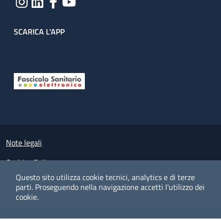
SCARICA L'APP
Useful links section
Small prints
Note legali
Cookies Policy
Questo sito utilizza cookie tecnici, analytics e di terze
Policy privacy e protezione del dato personale
parti.
Proseguendo nella navigazione accetti l'utilizzo dei
cookie.
Albo pretorio on-line