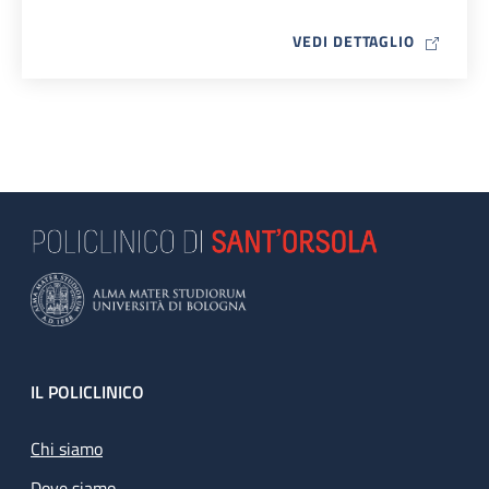
MAP ICO
VEDI DETTAGLIO
Footer
IL POLICLINICO
Chi siamo
Dove siamo