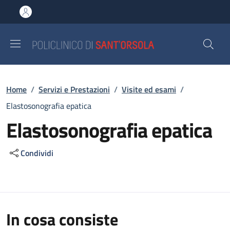
Salta al contenuto principale
Skip to footer content
Briciole di pane
Home
/
Servizi e Prestazioni
/
Visite ed esami
/
Elastosonografia epatica
Elastosonografia epatica
Condividi
In cosa consiste