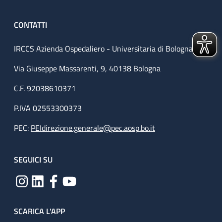
CONTATTI
IRCCS Azienda Ospedaliero - Universitaria di Bologna
Via Giuseppe Massarenti, 9, 40138 Bologna
C.F. 92038610371
P.IVA 02553300373
PEC:
PEIdirezione.generale@pec.aosp.bo.it
SEGUICI SU
SCARICA L'APP