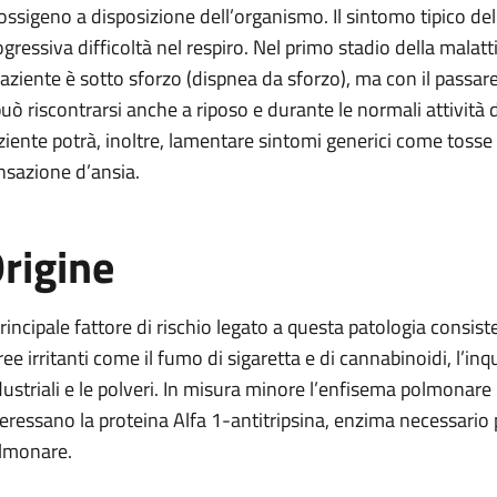
 ossigeno a disposizione dell’organismo. Il sintomo tipico d
ogressiva difficoltà nel respiro. Nel primo stadio della malat
 paziente è sotto sforzo (dispnea da sforzo), ma con il passar
può riscontrarsi anche a riposo e durante le normali attività d
ziente potrà, inoltre, lamentare sintomi generici come tosse 
nsazione d’ansia.
rigine
 principale fattore di rischio legato a questa patologia consi
ree irritanti come il fumo di sigaretta e di cannabinoidi, l’i
dustriali e le polveri. In misura minore l’enfisema polmonare
teressano la proteina Alfa 1-antitripsina, enzima necessario
lmonare.