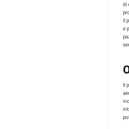
di
pr
il
e 
pa
se
O
Il
ae
in
in
po