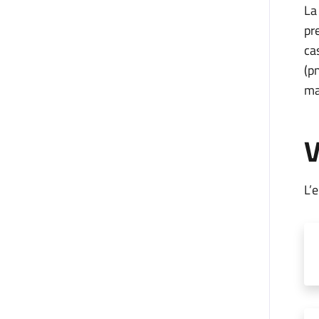
La
pr
ca
(p
ma
V
L’