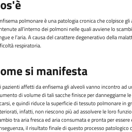
os'è
are
enfisema polmonare è una patologia cronica che colpisce gli 
ntenute all’interno dei polmoni nelle quali avviene lo scambio
ngue e l’aria. A causa del carattere degenerativo della malatt
ficoltà respiratoria.
olmonare
ome si manifesta
are
i pazienti affetti da enfisema gli alveoli vanno incontro ad 
aumento di volume di tali sacche finisce per danneggiarne l
carsi, e quindi riduce la superficie di tessuto polmonare in gr
teriorati, infatti, non riescono più ad assolvere le loro funzi
ambio tra aria fresca ed aria consumata e pronta per essere e
nseguenza, il risultato finale di questo processo patologico 