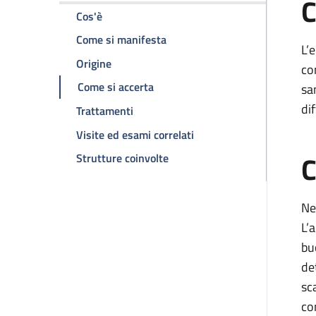
C
della pagina Enfisema polmonare
Cos'è
della pagina Enfisema polmon
Come si manifesta
L’
della pagina Enfisema polmonare
Origine
co
della pagina Enfisema polmonare
Come si accerta
sa
dif
della pagina Enfisema polmonare
Trattamenti
della pagina Enfisema p
Visite ed esami correlati
C
della pagina Enfisema polmon
Strutture coinvolte
Ne
L’
bu
de
sc
co