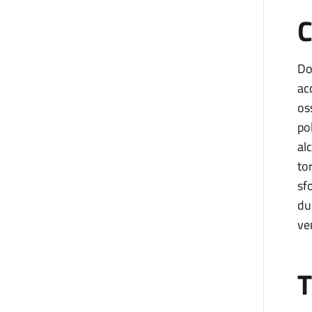
C
Do
ac
os
po
al
to
sf
du
ve
T