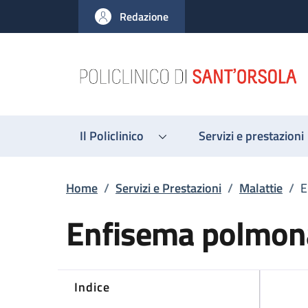
Salta al contenuto principale
Skip to footer content
Redazione
Il Policlinico
Servizi e prestazioni
Briciole di pane
Home
/
Servizi e Prestazioni
/
Malattie
/
E
Enfisema polmon
Indice