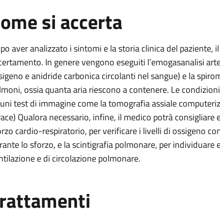
ome si accerta
po aver analizzato i sintomi e la storia clinica del paziente, 
certamento. In genere vengono eseguiti l’emogasanalisi arter
sigeno e anidride carbonica circolanti nel sangue) e la spirom
lmoni, ossia quanta aria riescono a contenere. Le condizioni
cuni test di immagine come la tomografia assiale computerizz
race) Qualora necessario, infine, il medico potrà consigliar
orzo cardio-respiratorio, per verificare i livelli di ossigeno
rante lo sforzo, e la scintigrafia polmonare, per individuare
ntilazione e di circolazione polmonare.
rattamenti