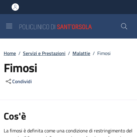
Salta al contenuto principale
Skip to footer content
Briciole di pane
Home
/
Servizi e Prestazioni
/
Malattie
/
Fimosi
Fimosi
Condividi
Cos'è
La fimosi è definita come una condizione di restringimento del