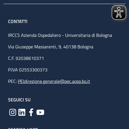
CONTATTI
IRCCS Azienda Ospedaliero - Universitaria di Bologna
Via Giuseppe Massarenti, 9, 40138 Bologna
C.F. 92038610371
P.IVA 02553300373
PEC:
PEIdirezione.generale@pec.aosp.bo.it
SEGUICI SU