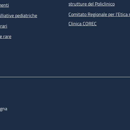
strutture del Policlinico
menti
Comitato Regionale per l’Etica 
lliative pediatriche
Clinica COREC
rari
e rare
ogna