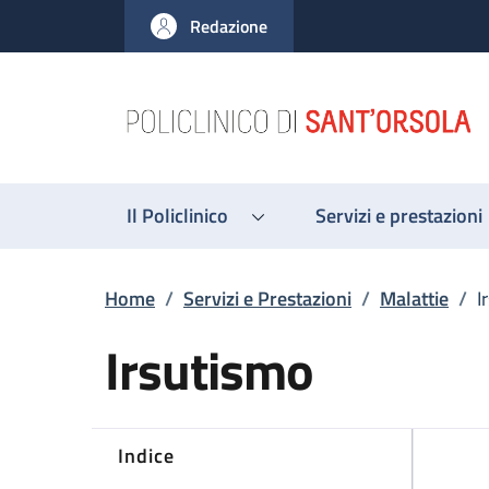
Salta al contenuto principale
Skip to footer content
Redazione
Il Policlinico
Servizi e prestazioni
Briciole di pane
Home
/
Servizi e Prestazioni
/
Malattie
/
I
Irsutismo
Indice