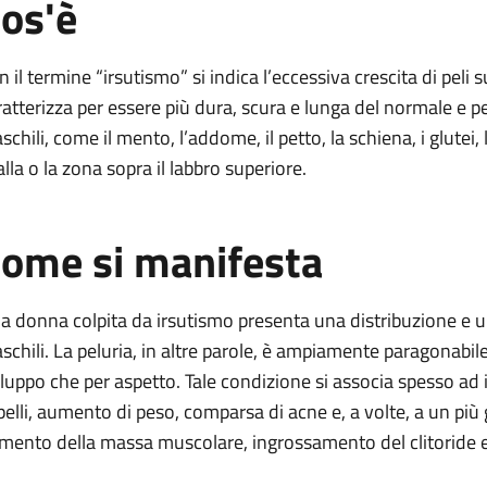
os'è
n il termine “irsutismo” si indica l’eccessiva crescita di peli 
ratterizza per essere più dura, scura e lunga del normale e p
schili, come il mento, l’addome, il petto, la schiena, i glutei,
alla o la zona sopra il labbro superiore.
ome si manifesta
a donna colpita da irsutismo presenta una distribuzione e una
schili. La peluria, in altre parole, è ampiamente paragonabile
iluppo che per aspetto. Tale condizione si associa spesso ad ir
pelli, aumento di peso, comparsa di acne e, a volte, a un più 
mento della massa muscolare, ingrossamento del clitoride 