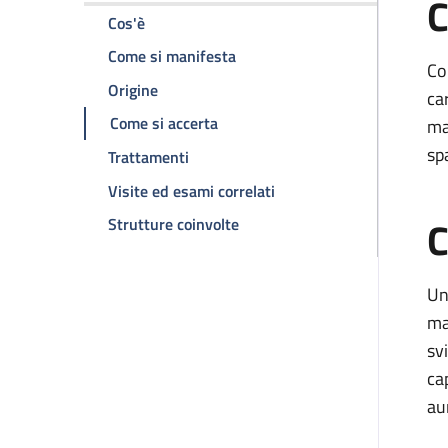
C
della pagina Irsutismo
Cos'è
della pagina Irsutismo
Come si manifesta
Co
della pagina Irsutismo
Origine
ca
della pagina Irsutismo
Come si accerta
ma
sp
della pagina Irsutismo
Trattamenti
della pagina Irsutismo
Visite ed esami correlati
C
della pagina Irsutismo
Strutture coinvolte
Un
ma
sv
ca
au