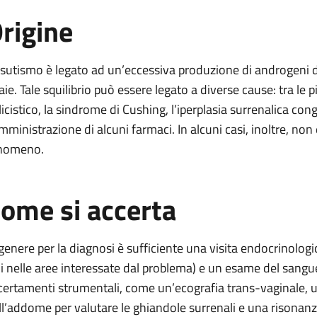
rigine
irsutismo è legato ad un’eccessiva produzione di androgeni d
aie. Tale squilibrio può essere legato a diverse cause: tra le
licistico, la sindrome di Cushing, l’iperplasia surrenalica con
mministrazione di alcuni farmaci. In alcuni casi, inoltre, non è
nomeno.
ome si accerta
 genere per la diagnosi è sufficiente una visita endocrinologic
li nelle aree interessate dal problema) e un esame del sangue
certamenti strumentali, come un’ecografia trans-vaginale, un
ll’addome per valutare le ghiandole surrenali e una risonan