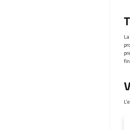
T
La
pr
pr
fin
V
L’