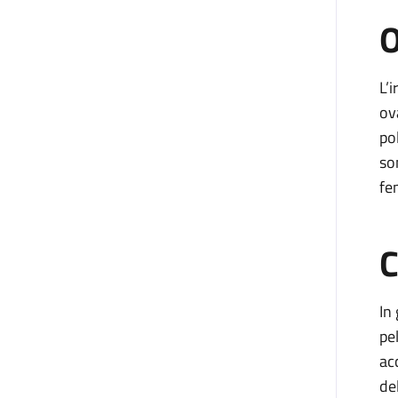
O
L’
ov
po
so
fe
C
In
pe
ac
de