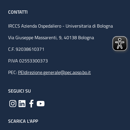
CONTATTI
IRCCS Azienda Ospedaliero - Universitaria di Bologna
Via Giuseppe Massarenti, 9, 40138 Bologna
C.F. 92038610371
P.IVA 02553300373
PEC:
PEIdirezione.generale@pec.aosp.bo.it
SEGUICI SU
SCARICA L'APP