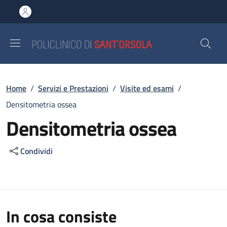
Salta al contenuto principale
Skip to footer content
Briciole di pane
Home
/
Servizi e Prestazioni
/
Visite ed esami
/
Densitometria ossea
Densitometria ossea
Condividi
In cosa consiste