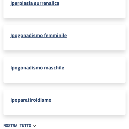
Iperplasia surrenalica
Ipogonadismo femminile
Ipogonadismo maschile
Ipoparatiroidismo
MOSTRA TUTTO