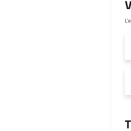
V
L’
T