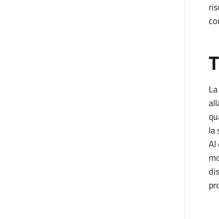
ri
co
T
La 
al
qu
la
Al
mo
di
pr