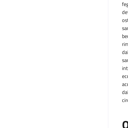
fe
de
os
sa
be
ri
da
sa
in
ec
ac
da
cir
O