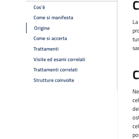
C
della pagina Macroglobulinemia di Waldens
Cos'è
della pagina Macroglobulinem
Come si manifesta
La
della pagina Macroglobulinemia di Walde
Origine
pr
della pagina Macroglobulinemia 
Come si accerta
tu
sa
della pagina Macroglobulinemia di W
Trattamenti
della pagina Macroglobu
Visite ed esami correlati
C
della pagina Macroglobulin
Trattamenti correlati
della pagina Macroglobulinem
Strutture coinvolte
Ne
ce
de
os
ce
po