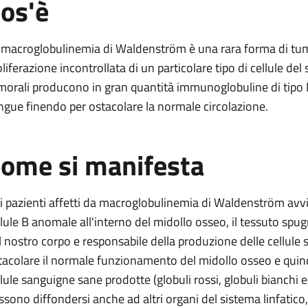
os'è
tröm
ia di Waldenström
 macroglobulinemia di Waldenström è una rara forma di tum
nström
oliferazione incontrollata di un particolare tipo di cellule del
di Waldenström
morali producono in gran quantità immunoglobuline di tipo 
ngue finendo per ostacolare la normale circolazione.
aldenström
linemia di Waldenström
ome si manifesta
emia di Waldenström
ia di Waldenström
i pazienti affetti da macroglobulinemia di Waldenström avvi
llule B anomale all'interno del midollo osseo, il tessuto spu
l nostro corpo e responsabile della produzione delle cellule
tacolare il normale funzionamento del midollo osseo e quin
llule sanguigne sane prodotte (globuli rossi, globuli bianchi e 
ssono diffondersi anche ad altri organi del sistema linfatico, 