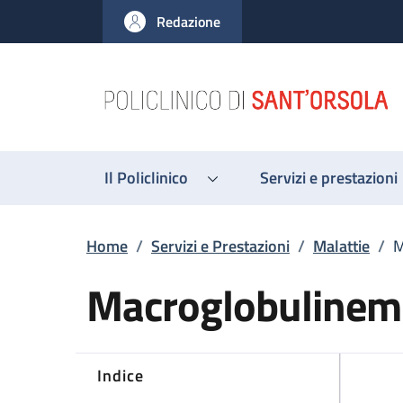
Salta al contenuto principale
Skip to footer content
Redazione
Il Policlinico
Servizi e prestazioni
Briciole di pane
Home
/
Servizi e Prestazioni
/
Malattie
/
M
Macroglobulinem
Indice