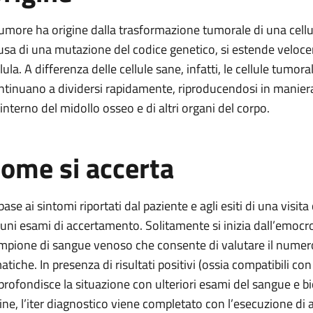
 tumore ha origine dalla trasformazione tumorale di una cellu
usa di una mutazione del codice genetico, si estende velocem
llula. A differenza delle cellule sane, infatti, le cellule tumo
ntinuano a dividersi rapidamente, riproducendosi in manier
l’interno del midollo osseo e di altri organi del corpo.
ome si accerta
 base ai sintomi riportati dal paziente e agli esiti di una visi
cuni esami di accertamento. Solitamente si inizia dall’emocr
mpione di sangue venoso che consente di valutare il numero e
atiche. In presenza di risultati positivi (ossia compatibili 
profondisce la situazione con ulteriori esami del sangue e bio
fine, l’iter diagnostico viene completato con l’esecuzione di 