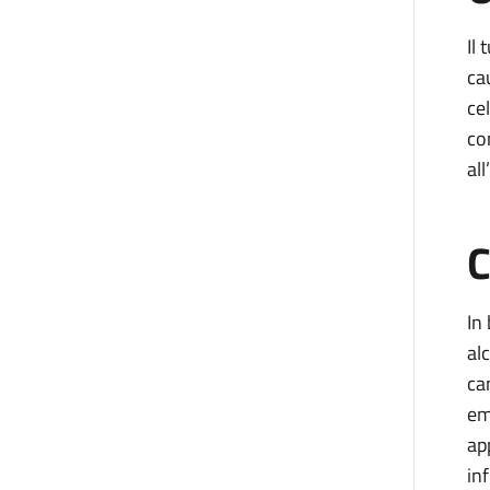
Il
ca
ce
co
al
C
In
al
ca
em
ap
in