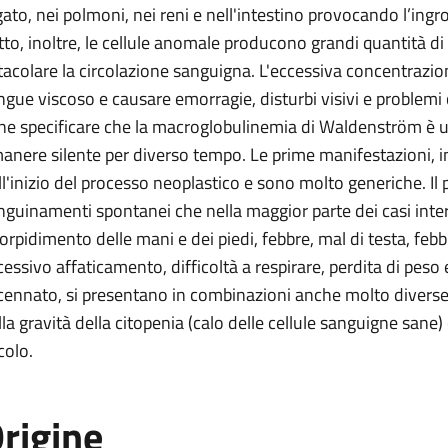
gato, nei polmoni, nei reni e nell'intestino provocando l’ing
tto, inoltre, le cellule anomale producono grandi quantità di 
tacolare la circolazione sanguigna. L'eccessiva concentrazione
ngue viscoso e causare emorragie, disturbi visivi e problemi 
ne specificare che la macroglobulinemia di Waldenström è u
manere silente per diverso tempo. Le prime manifestazioni, i
ll'inizio del processo neoplastico e sono molto generiche. Il
nguinamenti spontanei che nella maggior parte dei casi inter
torpidimento delle mani e dei piedi, febbre, mal di testa, fe
cessivo affaticamento, difficoltà a respirare, perdita di peso e
cennato, si presentano in combinazioni anche molto diverse
lla gravità della citopenia (calo delle cellule sanguigne sane) 
colo.
rigine