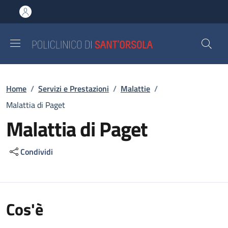
Salta al contenuto principale
Skip to footer content
Briciole di pane
Home
/
Servizi e Prestazioni
/
Malattie
/
Malattia di Paget
Malattia di Paget
Condividi
Cos'è