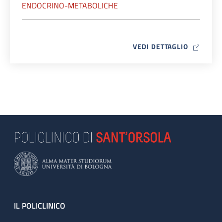
ENDOCRINO-METABOLICHE
MAP ICO
VEDI DETTAGLIO
Footer
IL POLICLINICO