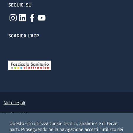
SEGUICI SU
SCARICA L'APP
Useful links section
Small prints
Note legali
Cookies Policy
Questo sito utilizza cookie tecnici, analytics e di terze
Policy privacy e protezione del dato personale
parti.
Proseguendo nella navigazione accetti l'utilizzo dei