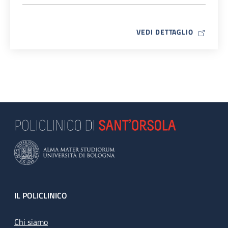
MAP ICO
VEDI DETTAGLIO
Footer
IL POLICLINICO
Chi siamo