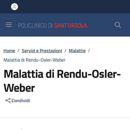
Salta al contenuto principale
Skip to footer content
Briciole di pane
Home
/
Servizi e Prestazioni
/
Malattie
/
Malattia di Rendu-Osler-Weber
Malattia di Rendu-Osler-
Weber
Condividi