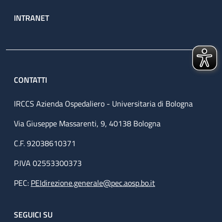
INTRANET
CONTATTI
IRCCS Azienda Ospedaliero - Universitaria di Bologna
Via Giuseppe Massarenti, 9, 40138 Bologna
C.F. 92038610371
P.IVA 02553300373
PEC:
PEIdirezione.generale@pec.aosp.bo.it
SEGUICI SU