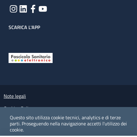
SCARICA L'APP
Useful links section
Small prints
Note legali
Cookies Policy
Questo sito utilizza cookie tecnici, analytics e di terze
Policy privacy e protezione del dato personale
parti.
Proseguendo nella navigazione accetti l'utilizzo dei
cookie.
Albo pretorio on-line