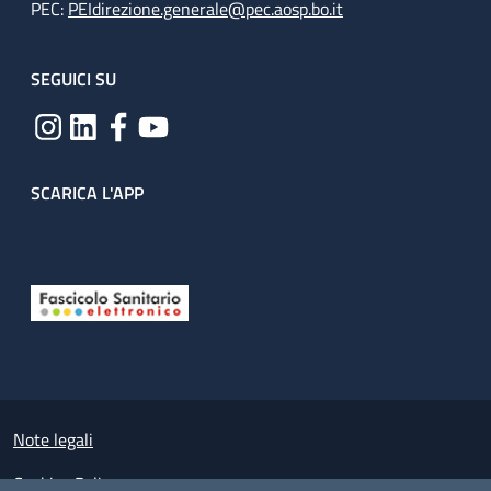
PEC:
PEIdirezione.generale@pec.aosp.bo.it
SEGUICI SU
SCARICA L'APP
Useful links section
Small prints
Note legali
Cookies Policy