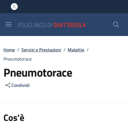
Salta al contenuto principale
Skip to footer content
Briciole di pane
Home
/
Servizi e Prestazioni
/
Malattie
/
Pneumotorace
Pneumotorace
Condividi
Cos'è