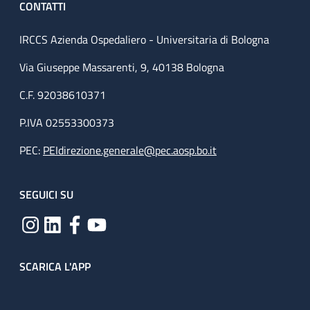
CONTATTI
IRCCS Azienda Ospedaliero - Universitaria di Bologna
Via Giuseppe Massarenti, 9, 40138 Bologna
C.F. 92038610371
P.IVA 02553300373
PEC:
PEIdirezione.generale@pec.aosp.bo.it
SEGUICI SU
SCARICA L'APP