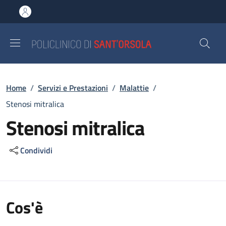
Salta al contenuto principale
Skip to footer content
Briciole di pane
Home
/
Servizi e Prestazioni
/
Malattie
/
Stenosi mitralica
Stenosi mitralica
Condividi
Cos'è