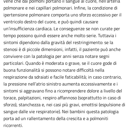
vene che dai polmoni portano il sangue al cuore, nell’arteria
polmonare e nei capillari polmonari. Infine, la condizione di
ipertensione polmonare comporta uno sforzo eccessivo per il
ventricolo destro del cuore, e può quindi causare
un’insufficienza cardiaca. Le conseguenze se non curate per
tempo possono quindi essere anche molto serie. Tuttavia i
sintomi dipendono dalla gravità del restringimento: se la
stenosi è di piccole dimensioni, infatti, il paziente può anche
convivere con la patologia per anni senza notare segni
particolari. Quando è moderata o grave, se il cuore gode di
buona funzionalità si possono notare difficoltà nella
respirazione da sdraiati e facile faticabilità; in caso contrario,
la pressione nell’atrio sinistro aumenta eccessivamente e i
sintomi si aggravano fino a ricomprendere dolore a livello del
torace, palpitazioni, respiro affannoso (soprattutto in caso di
sforzo), stanchezza e, nei casi più gravi, emottisi (espulsione di
sangue dalle vie respiratorie). Nei bambini questa patologia
porta ad un rallentamento della crescita e a polmoniti
ricorrenti.