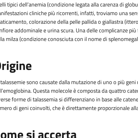
lli tipici dell’anemia (condizione legata alla carenza di globul
nifestazioni cliniche più ricorrenti, infatti, troviamo una se
aticamento, colorazione della pelle pallida o giallastra (ittero
nfiore addominale e urina scura. Una delle complicanze più f
lla milza (condizione conosciuta con il nome di splenomegali
rigine
 talassemie sono causate dalla mutazione di uno o più geni 
ll’emoglobina. Questa molecole è composta da quattro catene
verse forme di talassemia si differenziano in base alle catene
mero di geni coinvolti, che è direttamente proporzionale alla
ome si accerta