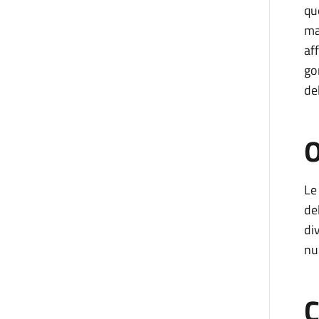
que
ma
aff
go
de
O
Le
de
di
nu
C