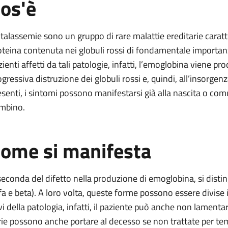
os'è
 talassemie sono un gruppo di rare malattie ereditarie carat
oteina contenuta nei globuli rossi di fondamentale importanza
zienti affetti da tali patologie, infatti, l’emoglobina viene pr
ogressiva distruzione dei globuli rossi e, quindi, all’insorg
esenti, i sintomi possono manifestarsi già alla nascita o com
mbino.
ome si manifesta
seconda del difetto nella produzione di emoglobina, si disti
fa e beta). A loro volta, queste forme possono essere divise in 
evi della patologia, infatti, il paziente può anche non lament
rie possono anche portare al decesso se non trattate per te