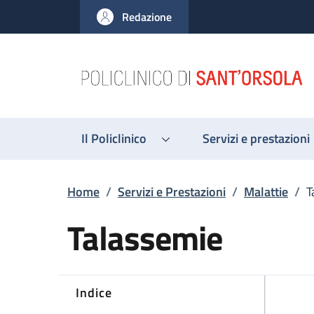
Salta al contenuto principale
Skip to footer content
Redazione
Il Policlinico
Servizi e prestazioni
Briciole di pane
Home
/
Servizi e Prestazioni
/
Malattie
/
T
Talassemie
Indice