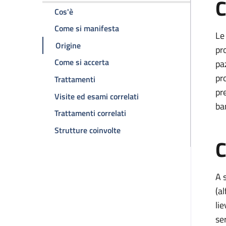
C
della pagina Talassemie
Cos'è
della pagina Talassemie
Come si manifesta
Le
della pagina Talassemie
Origine
pr
della pagina Talassemie
Come si accerta
pa
pr
della pagina Talassemie
Trattamenti
pr
della pagina Talassemie
Visite ed esami correlati
ba
della pagina Talassemie
Trattamenti correlati
della pagina Talassemie
Strutture coinvolte
C
A 
(al
li
se