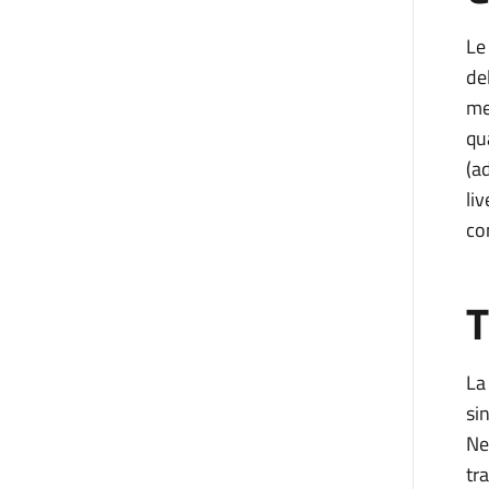
Le
de
me
qu
(a
liv
co
T
La
si
Ne
tr