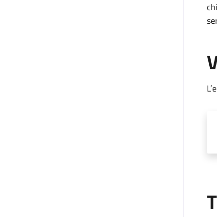
ch
se
V
L’
T