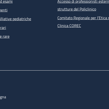
ed esami
Accesso di professionisti estern
strutture del Policlinico
menti
Comitato Regionale per l’Etica 
lliative pediatriche
Clinica COREC
rari
e rare
ogna