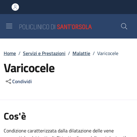
Salta al contenuto principale
Skip to footer content
Briciole di pane
Home
/
Servizi e Prestazioni
/
Malattie
/
Varicocele
Varicocele
Condividi
Cos'è
Condizione caratterizzata dalla dilatazione delle vene