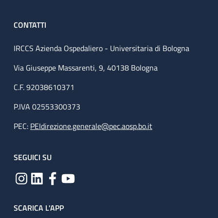
CONTATTI
IRCCS Azienda Ospedaliero - Universitaria di Bologna
Via Giuseppe Massarenti, 9, 40138 Bologna
C.F. 92038610371
P.IVA 02553300373
PEC:
PEIdirezione.generale@pec.aosp.bo.it
SEGUICI SU
SCARICA L'APP