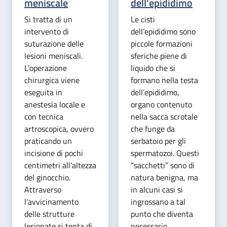
meniscale
dell’epididimo
Si tratta di un
Le cisti
intervento di
dell’epididimo sono
suturazione delle
piccole formazioni
lesioni meniscali.
sferiche piene di
L’operazione
liquido che si
chirurgica viene
formano nella testa
eseguita in
dell’epididimo,
anestesia locale e
organo contenuto
con tecnica
nella sacca scrotale
artroscopica, ovvero
che funge da
praticando un
serbatoio per gli
incisione di pochi
spermatozoi. Questi
centimetri all’altezza
“sacchetti” sono di
del ginocchio.
natura benigna, ma
Attraverso
in alcuni casi si
l’avvicinamento
ingrossano a tal
delle strutture
punto che diventa
lesionate si tenta di
necessario