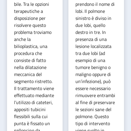
bile. Tra le opzioni
prendono il nome di
terapeutiche a
lobi. Il polmone
disposizione per
sinistro è diviso in
risolvere questo
due lobi, quello
problema troviamo
destro in tre. In
anche la
presenza di una
bilioplastica, una
lesione localizzata
procedura che
tra due lobi (ad
consiste di fatto
esempio di una
nella dilatazione
tumore benigno o
meccanica del
maligno oppure di
segmento ristretto.
un’infezione), può
Il trattamento viene
essere necessario
effettuato mediante
rimuovere entrambi
l’utilizzo di cateteri,
al fine di preservare
appositi tubicini
le sezioni sane del
flessibili sulla cui
polmone. Questo
punta è fissato un
tipo di intervento
palloncino da
viene svolto in