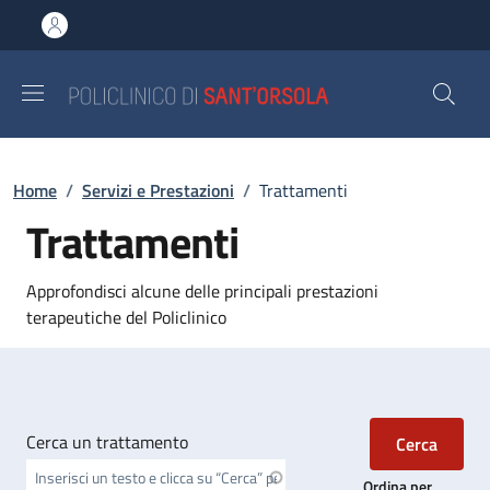
Salta al contenuto principale
Skip to footer content
Briciole di pane
Home
/
Servizi e Prestazioni
/
Trattamenti
Trattamenti
Approfondisci alcune delle principali prestazioni
terapeutiche del Policlinico
Cerca un trattamento
Ordina per