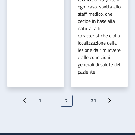
ogni caso, spetta allo
staff medico, che
decide in base alla
natura, alle
caratteristiche e alla
localizzazione della
lesione da rimuovere
e alle condizioni
generali di salute del
paziente.
Paginazione
1
…
2
…
21
Pagina precedente
Prima pagina
Pagina attuale
Ultima pagina
Pagina succ