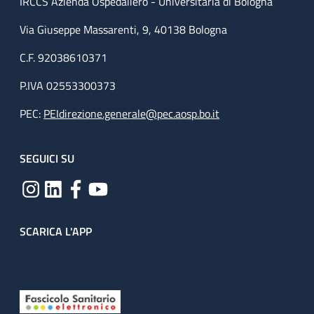
IRCCS Azienda Ospedaliero - Universitaria di Bologna
Via Giuseppe Massarenti, 9, 40138 Bologna
C.F. 92038610371
P.IVA 02553300373
PEC:
PEIdirezione.generale@pec.aosp.bo.it
SEGUICI SU
SCARICA L'APP