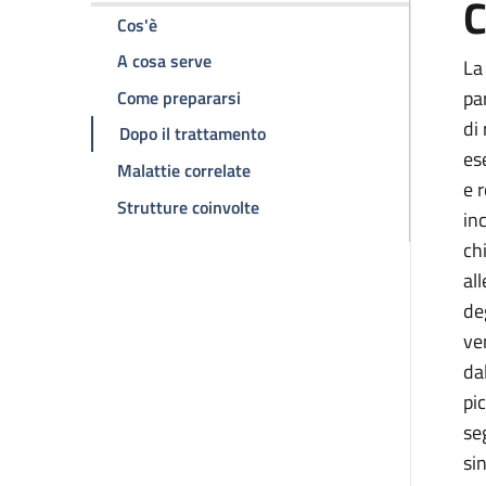
C
della pagina Resezione epatica
Cos'è
della pagina Resezione epatica
A cosa serve
La
della pagina Resezione epatica
pa
Come prepararsi
di
della pagina Resezione epatic
Dopo il trattamento
es
della pagina Resezione epatica
Malattie correlate
e 
della pagina Resezione epatic
Strutture coinvolte
in
ch
al
de
ve
da
pi
se
si