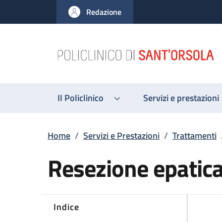
Salta al contenuto principale
Skip to footer content
Redazione
Il Policlinico
Servizi e prestazioni
Briciole di pane
Home
/
Servizi e Prestazioni
/
Trattamenti
Resezione epatic
Indice