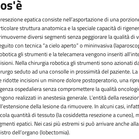
os'è
 resezione epatica consiste nell’asportazione di una porzion
rticolare struttura anatomica e la speciale capacità di rigene
 rimuoverne diversi segmenti senza peggiorare la qualità di v
a
eguito con tecnica “a cielo aperto” o mininvasiva (laparoscop
robotica gli strumenti e la telecamera vengono inseriti all'i
a
cisioni. Nella chirurgia robotica gli strumenti sono azionati 
irurgo seduto ad una consolle in prossimità del paziente. La
le ridotte incisioni un minore dolore postoperatorio, una ripr
genza ospedaliera senza compromettere la qualità oncologica.
ngono realizzati in anestesia generale. L’entità della resezi
ll’estensione della lesione da rimuovere. In alcuni casi, infat
ccola quantità di tessuto (la cosiddetta resezione a cuneo), 
gmenti epatici. Nei casi più estremi si può arrivare anche all
nistro dell’organo (lobectomia).