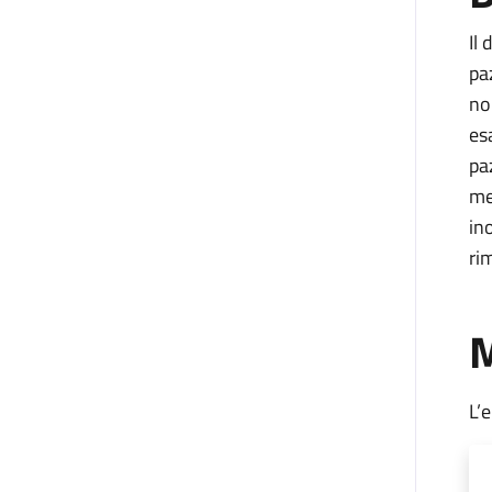
Il
pa
no
es
pa
me
in
ri
M
L’