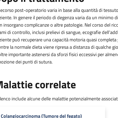
 decorso post-operatorio varia in base alla quantità di tessut
ziente. In genere il periodo di degenza varia da un minimo d
n insorgano complicanze o altre patologie. Nel corso del ric
ami di controllo, inclusi prelievi di sangue, ecografie dell’ad
ziente può recuperare una capacità motoria quasi completa gi
ntre la normale dieta viene ripresa a distanza di qualche gio
oltre importante astenersi da sforzi fisici eccessivi per alm
mozione dei punti di sutura.
alattie correlate
elenco include alcune delle malattie potenzialmente associa
Colangiocarcinoma (Tumore del fegato)