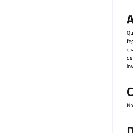
A
Qu
fe
ep
de
inv
C
No
D