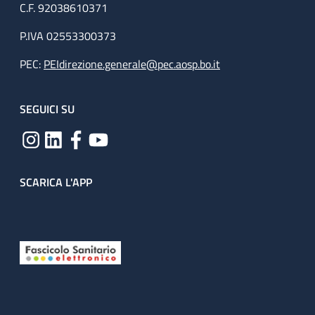
C.F. 92038610371
P.IVA 02553300373
PEC:
PEIdirezione.generale@pec.aosp.bo.it
SEGUICI SU
SCARICA L'APP