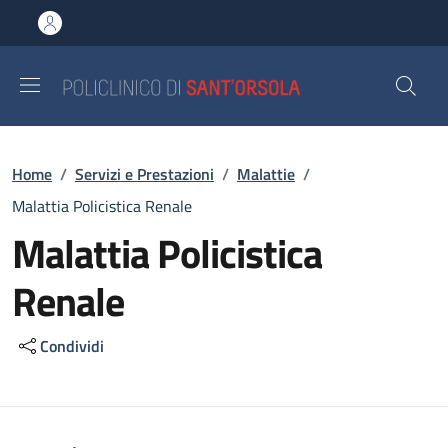
Salta al contenuto principale
Skip to footer content
Briciole di pane
Home
/
Servizi e Prestazioni
/
Malattie
/
Malattia Policistica Renale
Malattia Policistica
Renale
Condividi