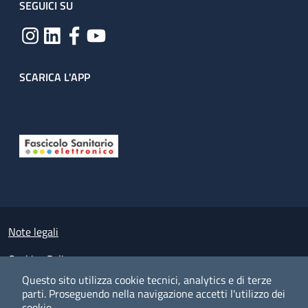
SEGUICI SU
SCARICA L'APP
Useful links section
Small prints
Note legali
Cookies Policy
Questo sito utilizza cookie tecnici, analytics e di terze
Policy privacy e protezione del dato personale
parti.
Proseguendo nella navigazione accetti l'utilizzo dei
cookie.