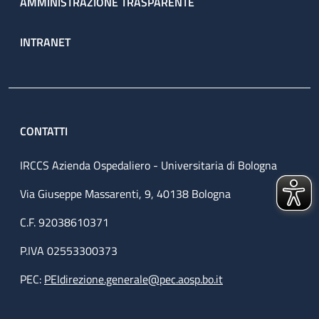
AMMINISTRAZIONE TRASPARENTE
INTRANET
CONTATTI
IRCCS Azienda Ospedaliero - Universitaria di Bologna
Via Giuseppe Massarenti, 9, 40138 Bologna
C.F. 92038610371
P.IVA 02553300373
PEC:
PEIdirezione.generale@pec.aosp.bo.it