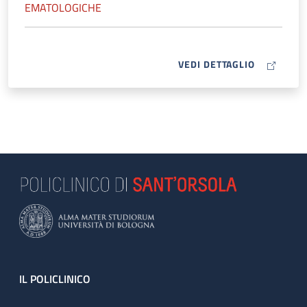
EMATOLOGICHE
MAP ICON
VEDI DETTAGLIO
Footer
IL POLICLINICO