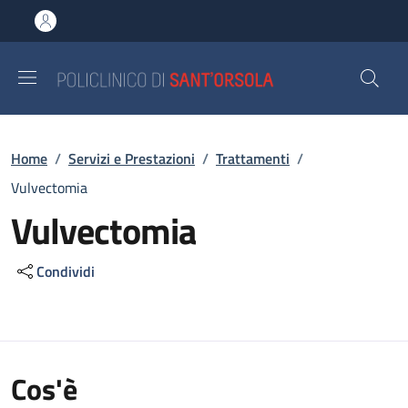
Salta al contenuto principale
Skip to footer content
Briciole di pane
Home
/
Servizi e Prestazioni
/
Trattamenti
/
Vulvectomia
Vulvectomia
Condividi
Cos'è