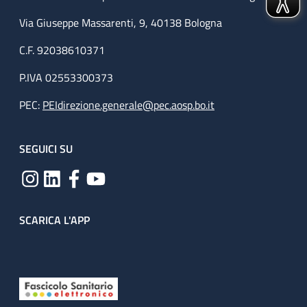
Via Giuseppe Massarenti, 9, 40138 Bologna
C.F. 92038610371
P.IVA 02553300373
PEC:
PEIdirezione.generale@pec.aosp.bo.it
SEGUICI SU
SCARICA L'APP