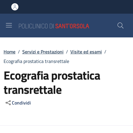
Salta al contenuto principale
Skip to footer content
Briciole di pane
Home
/
Servizi e Prestazioni
/
Visite ed esami
/
Ecografia prostatica transrettale
Ecografia prostatica
transrettale
Condividi