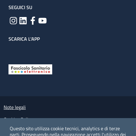
SEGUICI SU
SCARICA L'APP
Useful links section
Small prints
Note legali
Cookies Policy
Questo sito utilizza cookie tecnici, analytics e di terze
Policy privacy e protezione del dato personale
parti.
Proseguendo nella navigazione accetti l'utilizzo dei