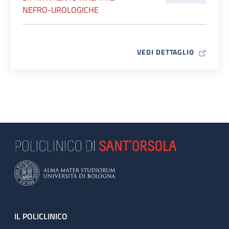
NEFRO-UROLOGICHE
MAP ICO
VEDI DETTAGLIO
Footer
IL POLICLINICO