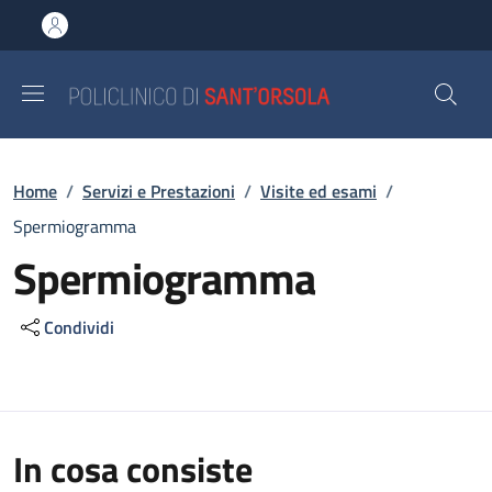
Salta al contenuto principale
Skip to footer content
Briciole di pane
Home
/
Servizi e Prestazioni
/
Visite ed esami
/
Spermiogramma
Spermiogramma
Condividi
In cosa consiste