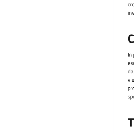
cr
in
C
In
es
da
vi
pr
sp
T