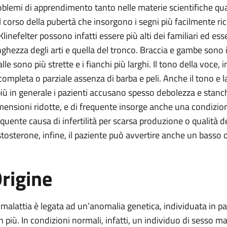
oblemi di apprendimento tanto nelle materie scientifiche quant
l corso della pubertà che insorgono i segni più facilmente rico
 Klinefelter possono infatti essere più alti dei familiari ed es
nghezza degli arti e quella del tronco. Braccia e gambe sono 
lle sono più strette e i fianchi più larghi. Il tono della voce,
 completa o parziale assenza di barba e peli. Anche il tono e
più in generale i pazienti accusano spesso debolezza e stanch
mensioni ridotte, e di frequente insorge anche una condizio
equente causa di infertilità per scarsa produzione o qualità del
stosterone, infine, il paziente può avvertire anche un basso 
rigine
 malattia è legata ad un’anomalia genetica, individuata in 
in più. In condizioni normali, infatti, un individuo di sesso