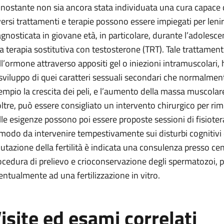
nostante non sia ancora stata individuata una cura capace di
versi trattamenti e terapie possono essere impiegati per lenir
agnosticata in giovane età, in particolare, durante l’adolesc
a terapia sostitutiva con testosterone (TRT). Tale trattamen
ll’ormone attraverso appositi gel o iniezioni intramuscolari, 
 sviluppo di quei caratteri sessuali secondari che normalme
empio la crescita dei peli, e l’aumento della massa muscolare
oltre, può essere consigliato un intervento chirurgico per ri
lle esigenze possono poi essere proposte sessioni di fisioter
 modo da intervenire tempestivamente sui disturbi cognitivi 
lutazione della fertilità è indicata una consulenza presso cen
ocedura di prelievo e crioconservazione degli spermatozoi, p
entualmente ad una fertilizzazione in vitro.
isite ed esami correlati