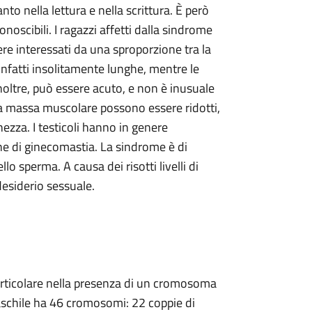
o nella lettura e nella scrittura. È però
noscibili. I ragazzi affetti dalla sindrome
sere interessati da una sproporzione tra la
infatti insolitamente lunghe, mentre le
 inoltre, può essere acuto, e non è inusuale
 la massa muscolare possono essere ridotti,
ezza. I testicoli hanno in genere
ne di ginecomastia. La sindrome è di
lo sperma. A causa dei risotti livelli di
desiderio sessuale.
particolare nella presenza di un cromosoma
 maschile ha 46 cromosomi: 22 coppie di