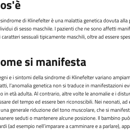
os'è
ter
 sindrome di Klinefelter è una malattia genetica dovuta alla
dividui di sesso maschile. I pazienti che ne sono affetti ma
i caratteri sessuali tipicamente maschili, oltre ad essere spess
nefelter
ome si manifesta
ter
segni e i sintomi della sindrome di Klinefelter variano ampiam
fatti, l’anomalia genetica non si traduce in manifestazioni ev
lo in età adulta. Al contrario, altre volte le anomalie e i dist
ssare del tempo ed essere ben riconoscibili. Nei neonati, ad
 una generale riduzione del tono muscolare, che si manifesta
manere seduti o mantenere alcune posizione. Il bambino può
tardi (ad esempio nell’imparare a camminare e a parlare), app