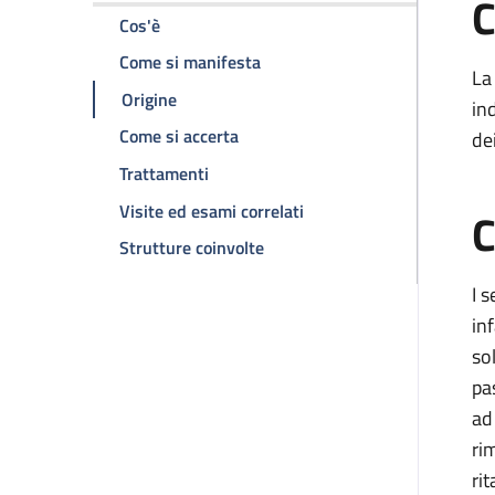
C
della pagina Sindrome Klinefelter
Cos'è
della pagina Sindrome Klinefel
Come si manifesta
La
della pagina Sindrome Klinefelter
Origine
in
della pagina Sindrome Klinefelter
Come si accerta
de
della pagina Sindrome Klinefelter
Trattamenti
della pagina Sindrome Kli
Visite ed esami correlati
C
della pagina Sindrome Klinefel
Strutture coinvolte
I 
in
so
pa
ad
ri
ri