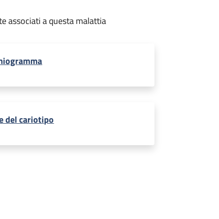
te associati a questa malattia
miogramma
 del cariotipo