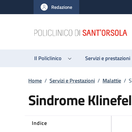
Salta al contenuto principale
Skip to footer content
Redazione
Il Policlinico
Servizi e prestazioni
Briciole di pane
Home
/
Servizi e Prestazioni
/
Malattie
/
S
Sindrome Klinefel
Indice