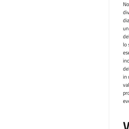
No
di
di
un
de
lo
es
in
de
in
va
pr
ev
V