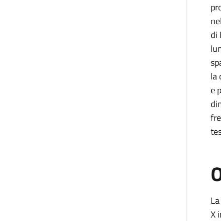
pr
ne
di
lu
spa
la
e 
di
fr
te
O
La
X 