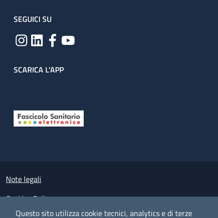
SEGUICI SU
SCARICA L'APP
Useful links section
Small prints
Note legali
Cookies Policy
Questo sito utilizza cookie tecnici, analytics e di terze
Policy privacy e protezione del dato personale