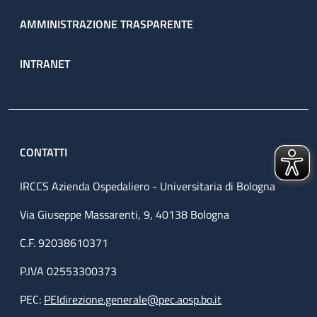
AMMINISTRAZIONE TRASPARENTE
INTRANET
CONTATTI
IRCCS Azienda Ospedaliero - Universitaria di Bologna
Via Giuseppe Massarenti, 9, 40138 Bologna
C.F. 92038610371
P.IVA 02553300373
PEC:
PEIdirezione.generale@pec.aosp.bo.it