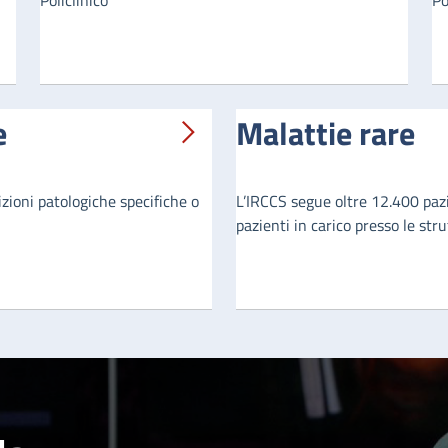
Policlinico
Po
e
Malattie rare
zioni patologiche specifiche o
L’IRCCS segue oltre 12.400 pazie
pazienti in carico presso le str
230 patologie