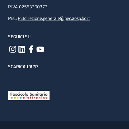
P.IVA 02553300373
PEC:
PEIdirezione.generale@pec.aosp.bo.it
SEGUICI SU
SCARICA L'APP
Useful links section
Small prints