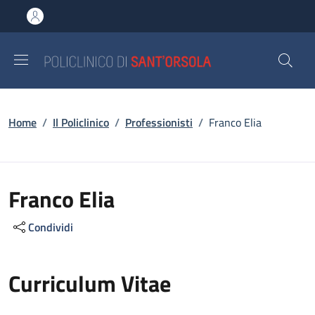
Salta al contenuto principale
Skip to footer content
Briciole di pane
Home
/
Il Policlinico
/
Professionisti
/
Franco Elia
Franco Elia
Condividi
Curriculum Vitae