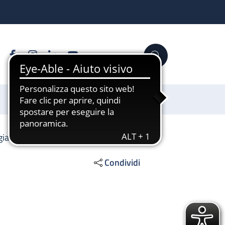
Facebook
Instagram
Linkedin
YouTube
Cerca
Sostienici
ia colorettale
Condividi