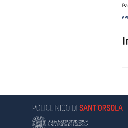
Pa
AP
MA
I