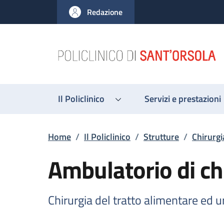
Salta al contenuto principale
Skip to footer content
Redazione
Il Policlinico
Servizi e prestazioni
Briciole di pane
Home
/
Il Policlinico
/
Strutture
/
Chirurgi
Ambulatorio di chi
Chirurgia del tratto alimentare ed 