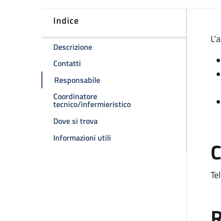
Indice
D
L'
della pagina Ambulatorio di chirurgia 
Descrizione
della pagina Ambulatorio di chirurgia colo
Contatti
della pagina Ambulatorio di chirurgi
Responsabile
Coordinatore
della pagina Ambulatorio di
tecnico/infermieristico
della pagina Ambulatorio di chirurgia
Dove si trova
della pagina Ambulatorio di chiru
Informazioni utili
C
Te
R