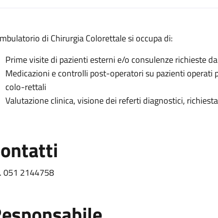
escrizione
ambulatorio di Chirurgia Colorettale si occupa di:
colorettale
Prime visite di pazienti esterni e/o consulenze richieste da 
rettale
Medicazioni e controlli post-operatori su pazienti operati
a colorettale
colo-rettali
Valutazione clinica, visione dei referti diagnostici, richiest
 chirurgia colorettale
 colorettale
rgia colorettale
ontatti
l. 051 2144758
esponsabile