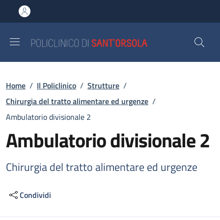
Salta al contenuto principale
Skip to footer content
Briciole di pane
Home
/
Il Policlinico
/
Strutture
/
Chirurgia del tratto alimentare ed urgenze
/
Ambulatorio divisionale 2
Ambulatorio divisionale 2
Chirurgia del tratto alimentare ed urgenze
Condividi