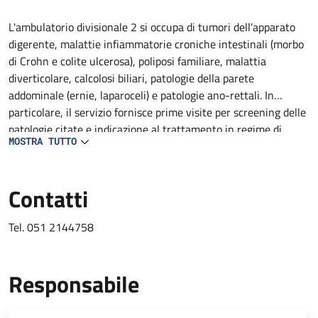
Descrizione
L'ambulatorio divisionale 2 si occupa di tumori dell’apparato
digerente, malattie infiammatorie croniche intestinali (morbo
di Crohn e colite ulcerosa), poliposi familiare, malattia
diverticolare, calcolosi biliari, patologie della parete
addominale (ernie, laparoceli) e patologie ano-rettali. In
particolare, il servizio fornisce prime visite per screening delle
patologie citate e indicazione al trattamento in regime di
MOSTRA TUTTO
ricovero, Day Surgery, amulatoriale ed inserimento nelle
rispettive liste d'attesa.
Contatti
Tel. 051 2144758
Responsabile