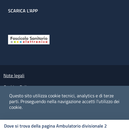
SCARICA L'APP
Useful links section
Small prints
Note legali
Cookies Policy
Questo sito utilizza cookie tecnici, analytics e di terze
Policy privacy e protezione del dato personale
parti.
Proseguendo nella navigazione accetti l'utilizzo dei
cookie.
Albo pretorio on-line
Dichiarazione di accessibilità
COOKIES
I CO
PREFERENZE
ACCETTO
Dove si trova della pagina Ambulatorio divisionale 2