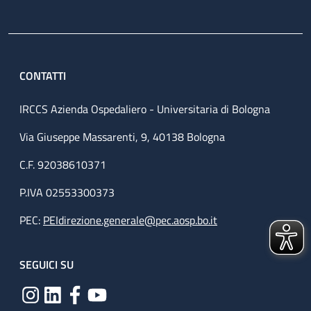
CONTATTI
IRCCS Azienda Ospedaliero - Universitaria di Bologna
Via Giuseppe Massarenti, 9, 40138 Bologna
C.F. 92038610371
P.IVA 02553300373
PEC:
PEIdirezione.generale@pec.aosp.bo.it
SEGUICI SU