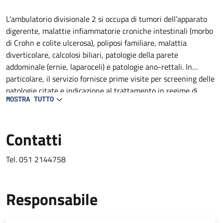
Descrizione
L'ambulatorio divisionale 2 si occupa di tumori dell’apparato
digerente, malattie infiammatorie croniche intestinali (morbo
di Crohn e colite ulcerosa), poliposi familiare, malattia
diverticolare, calcolosi biliari, patologie della parete
addominale (ernie, laparoceli) e patologie ano-rettali. In
particolare, il servizio fornisce prime visite per screening delle
patologie citate e indicazione al trattamento in regime di
MOSTRA TUTTO
ricovero, Day Surgery, amulatoriale ed inserimento nelle
rispettive liste d'attesa.
Contatti
Tel. 051 2144758
Responsabile