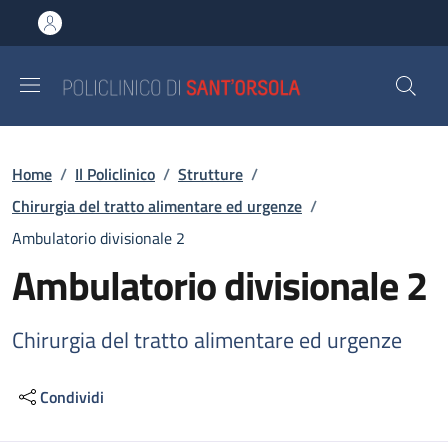
Salta al contenuto principale
Skip to footer content
Briciole di pane
Home
/
Il Policlinico
/
Strutture
/
Chirurgia del tratto alimentare ed urgenze
/
Ambulatorio divisionale 2
Ambulatorio divisionale 2
Chirurgia del tratto alimentare ed urgenze
Condividi