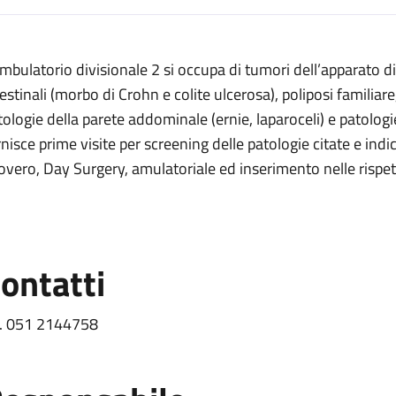
escrizione
ambulatorio divisionale 2 si occupa di tumori dell’apparato 
2
estinali (morbo di Crohn e colite ulcerosa), poliposi familiare, 
tologie della parete addominale (ernie, laparoceli) e patologie 
e 2
rnisce prime visite per screening delle patologie citate e ind
covero, Day Surgery, amulatoriale ed inserimento nelle rispett
ivisionale 2
 2
ontatti
l. 051 2144758