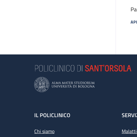
Pa
AP
MA
Footer
IL POLICLINICO
SERVI
Chi siamo
Malatti