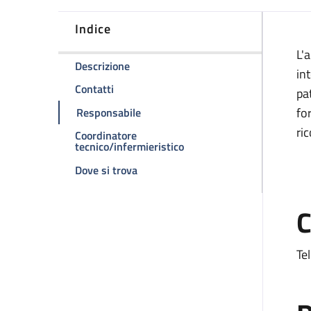
Indice
D
L'
della pagina Ambulatorio divisionale 
Descrizione
int
della pagina Ambulatorio divisionale 2
Contatti
pa
della pagina Ambulatorio divisional
fo
Responsabile
ri
Coordinatore
della pagina Ambulatorio d
tecnico/infermieristico
della pagina Ambulatorio divisionale
Dove si trova
C
Te