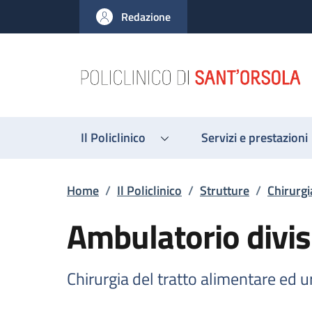
Salta al contenuto principale
Skip to footer content
Redazione
Il Policlinico
Servizi e prestazioni
Briciole di pane
Home
/
Il Policlinico
/
Strutture
/
Chirurgi
Ambulatorio divis
Chirurgia del tratto alimentare ed 