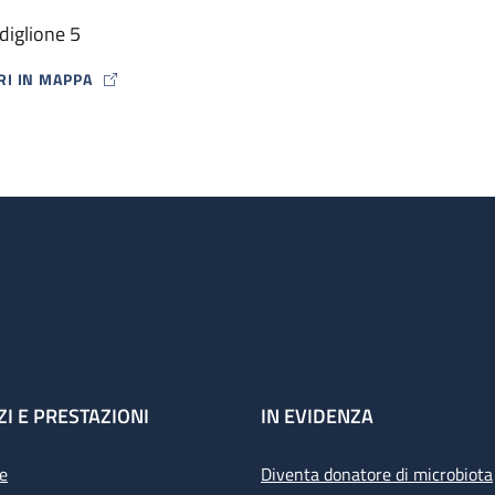
diglione 5
RI IN MAPPA
P ICON
ZI E PRESTAZIONI
IN EVIDENZA
e
Diventa donatore di microbiota