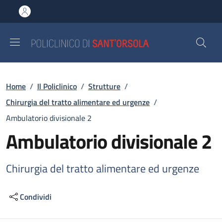
Salta al contenuto principale
Skip to footer content
Briciole di pane
Home
/
Il Policlinico
/
Strutture
/
Chirurgia del tratto alimentare ed urgenze
/
Ambulatorio divisionale 2
Ambulatorio divisionale 2
Chirurgia del tratto alimentare ed urgenze
Condividi