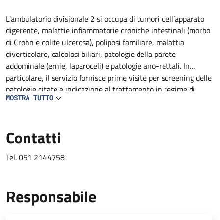
Descrizione
L'ambulatorio divisionale 2 si occupa di tumori dell’apparato
digerente, malattie infiammatorie croniche intestinali (morbo
di Crohn e colite ulcerosa), poliposi familiare, malattia
diverticolare, calcolosi biliari, patologie della parete
addominale (ernie, laparoceli) e patologie ano-rettali. In
particolare, il servizio fornisce prime visite per screening delle
patologie citate e indicazione al trattamento in regime di
MOSTRA TUTTO
ricovero, Day Surgery, amulatoriale ed inserimento nelle
rispettive liste d'attesa.
Contatti
Tel. 051 2144758
Responsabile