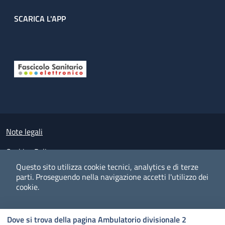
SCARICA L'APP
Useful links section
Small prints
Note legali
Cookies Policy
Questo sito utilizza cookie tecnici, analytics e di terze
Policy privacy e protezione del dato personale
parti.
Proseguendo nella navigazione accetti l'utilizzo dei
cookie.
Albo pretorio on-line
Dichiarazione di accessibilità
COOKIES
I CO
PREFERENZE
ACCETTO
Dove si trova della pagina Ambulatorio divisionale 2