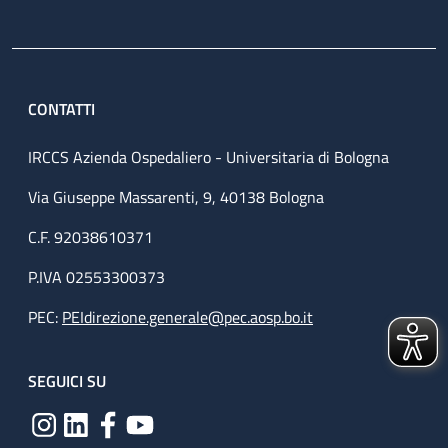
CONTATTI
IRCCS Azienda Ospedaliero - Universitaria di Bologna
Via Giuseppe Massarenti, 9, 40138 Bologna
C.F. 92038610371
P.IVA 02553300373
PEC:
PEIdirezione.generale@pec.aosp.bo.it
SEGUICI SU