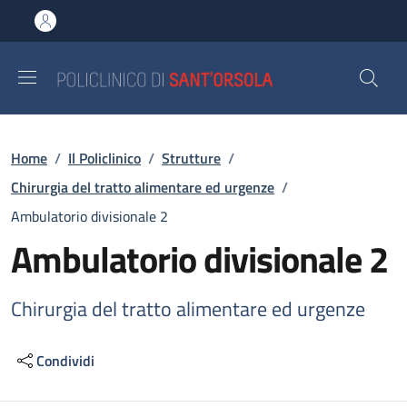
Salta al contenuto principale
Skip to footer content
Briciole di pane
Home
/
Il Policlinico
/
Strutture
/
Chirurgia del tratto alimentare ed urgenze
/
Ambulatorio divisionale 2
Ambulatorio divisionale 2
Chirurgia del tratto alimentare ed urgenze
Condividi