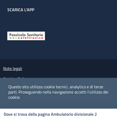
SCARICA L'APP
Useful links section
Small prints
Note legali
Cookies Policy
Questo sito utilizza cookie tecnici, analytics e di terze
Policy privacy e protezione del dato personale
parti.
Proseguendo nella navigazione accetti l'utilizzo dei
cookie.
Albo pretorio on-line
Dichiarazione di accessibilità
COOKIES
I CO
PREFERENZE
ACCETTO
Dove si trova della pagina Ambulatorio divisionale 2