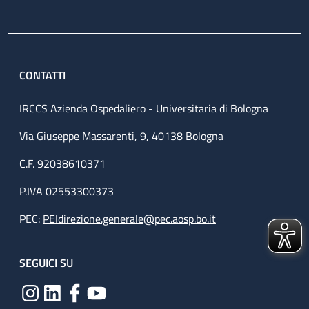
CONTATTI
IRCCS Azienda Ospedaliero - Universitaria di Bologna
Via Giuseppe Massarenti, 9, 40138 Bologna
C.F. 92038610371
P.IVA 02553300373
PEC:
PEIdirezione.generale@pec.aosp.bo.it
SEGUICI SU