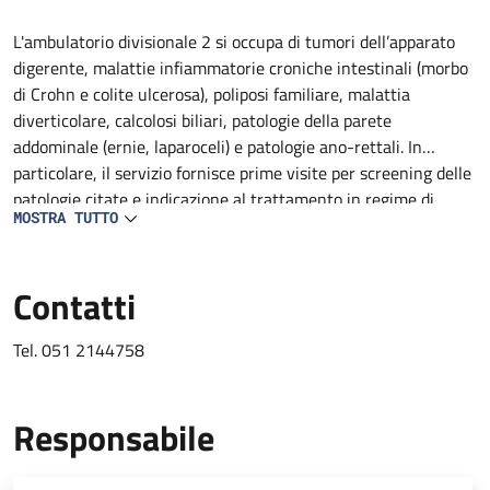
Descrizione
L'ambulatorio divisionale 2 si occupa di tumori dell’apparato
digerente, malattie infiammatorie croniche intestinali (morbo
di Crohn e colite ulcerosa), poliposi familiare, malattia
diverticolare, calcolosi biliari, patologie della parete
addominale (ernie, laparoceli) e patologie ano-rettali. In
particolare, il servizio fornisce prime visite per screening delle
patologie citate e indicazione al trattamento in regime di
MOSTRA TUTTO
ricovero, Day Surgery, amulatoriale ed inserimento nelle
rispettive liste d'attesa.
Contatti
Tel. 051 2144758
Responsabile