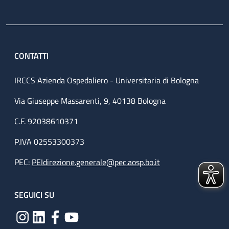
CONTATTI
IRCCS Azienda Ospedaliero - Universitaria di Bologna
Via Giuseppe Massarenti, 9, 40138 Bologna
C.F. 92038610371
P.IVA 02553300373
PEC:
PEIdirezione.generale@pec.aosp.bo.it
SEGUICI SU