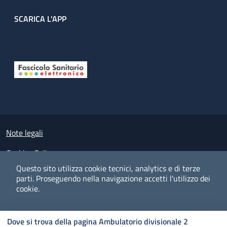
SCARICA L'APP
Useful links section
Small prints
Note legali
Cookies Policy
Questo sito utilizza cookie tecnici, analytics e di terze
Policy privacy e protezione del dato personale
parti.
Proseguendo nella navigazione accetti l'utilizzo dei
cookie.
Albo pretorio on-line
Dichiarazione di accessibilità
COOKIES
I CO
PREFERENZE
ACCETTO
Dove si trova della pagina Ambulatorio divisionale 2