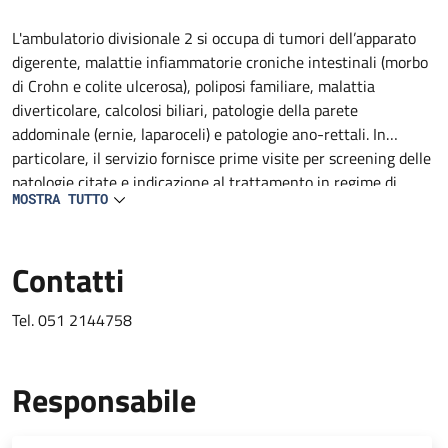
Descrizione
L'ambulatorio divisionale 2 si occupa di tumori dell’apparato
digerente, malattie infiammatorie croniche intestinali (morbo
di Crohn e colite ulcerosa), poliposi familiare, malattia
diverticolare, calcolosi biliari, patologie della parete
addominale (ernie, laparoceli) e patologie ano-rettali. In
particolare, il servizio fornisce prime visite per screening delle
patologie citate e indicazione al trattamento in regime di
MOSTRA TUTTO
ricovero, Day Surgery, amulatoriale ed inserimento nelle
rispettive liste d'attesa.
Contatti
Tel. 051 2144758
Responsabile