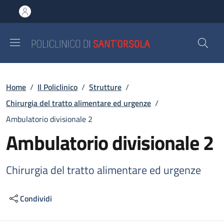
Salta al contenuto principale
Skip to footer content
Briciole di pane
Home
/
Il Policlinico
/
Strutture
/
Chirurgia del tratto alimentare ed urgenze
/
Ambulatorio divisionale 2
Ambulatorio divisionale 2
Chirurgia del tratto alimentare ed urgenze
Condividi