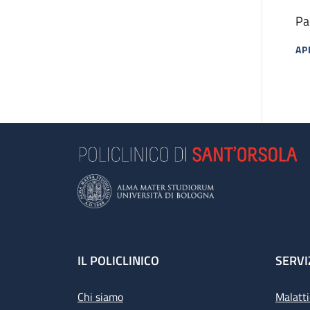
Pa
AP
MA
Footer
IL POLICLINICO
SERVI
Chi siamo
Malatti