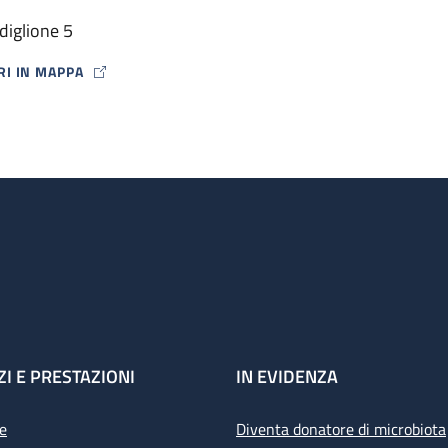
diglione 5
RI IN MAPPA
P ICON
ZI E PRESTAZIONI
IN EVIDENZA
e
Diventa donatore di microbiota