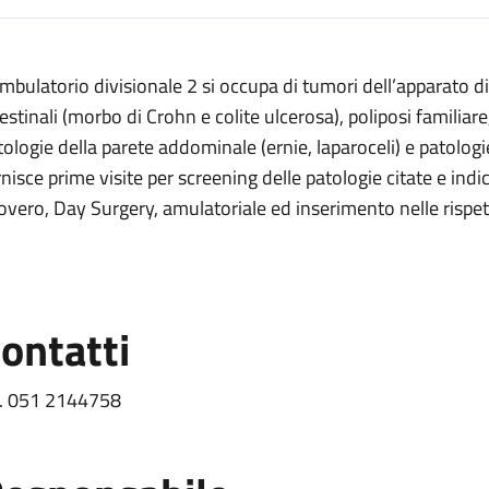
escrizione
ambulatorio divisionale 2 si occupa di tumori dell’apparato 
2
estinali (morbo di Crohn e colite ulcerosa), poliposi familiare, 
tologie della parete addominale (ernie, laparoceli) e patologie 
e 2
rnisce prime visite per screening delle patologie citate e ind
covero, Day Surgery, amulatoriale ed inserimento nelle rispett
ivisionale 2
 2
ontatti
l. 051 2144758