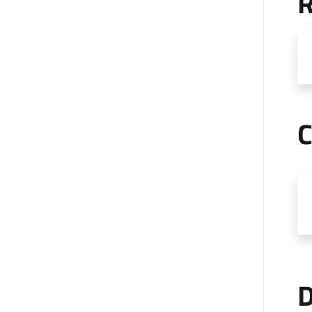
R
C
D