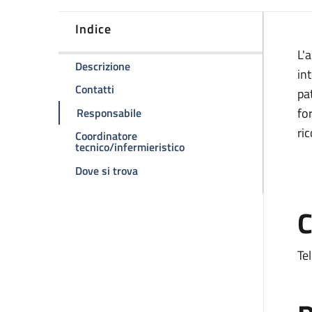
Indice
D
L'
della pagina Ambulatorio divisionale 
Descrizione
int
della pagina Ambulatorio divisionale 2
Contatti
pa
della pagina Ambulatorio divisional
fo
Responsabile
ri
Coordinatore
della pagina Ambulatorio d
tecnico/infermieristico
della pagina Ambulatorio divisionale
Dove si trova
C
Te