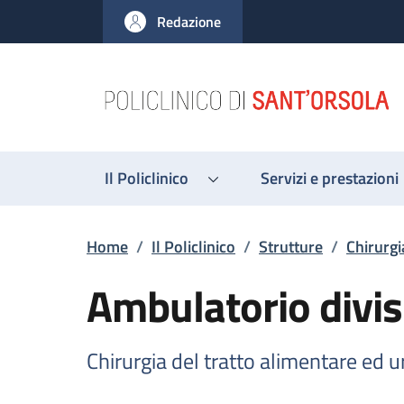
Salta al contenuto principale
Skip to footer content
Redazione
Il Policlinico
Servizi e prestazioni
Briciole di pane
Home
/
Il Policlinico
/
Strutture
/
Chirurgi
Ambulatorio divis
Chirurgia del tratto alimentare ed 