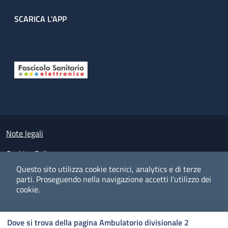
SCARICA L'APP
Useful links section
Small prints
Note legali
Cookies Policy
Questo sito utilizza cookie tecnici, analytics e di terze
Policy privacy e protezione del dato personale
parti.
Proseguendo nella navigazione accetti l'utilizzo dei
cookie.
Albo pretorio on-line
Dichiarazione di accessibilità
COOKIES
I CO
PREFERENZE
ACCETTO
Dove si trova della pagina Ambulatorio divisionale 2