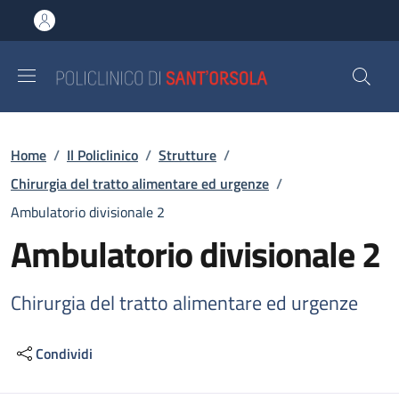
Salta al contenuto principale
Skip to footer content
Briciole di pane
Home
/
Il Policlinico
/
Strutture
/
Chirurgia del tratto alimentare ed urgenze
/
Ambulatorio divisionale 2
Ambulatorio divisionale 2
Chirurgia del tratto alimentare ed urgenze
Condividi