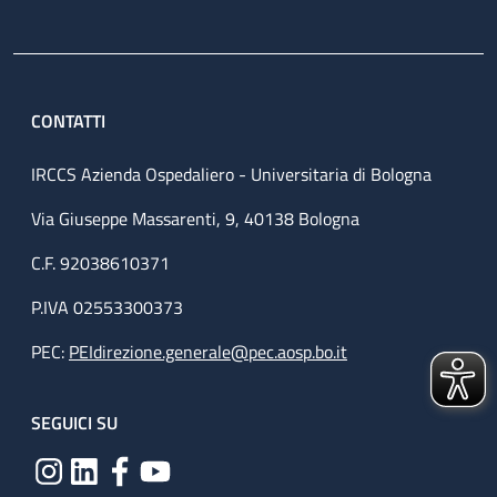
CONTATTI
IRCCS Azienda Ospedaliero - Universitaria di Bologna
Via Giuseppe Massarenti, 9, 40138 Bologna
C.F. 92038610371
P.IVA 02553300373
PEC:
PEIdirezione.generale@pec.aosp.bo.it
SEGUICI SU