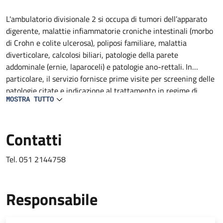
Descrizione
L'ambulatorio divisionale 2 si occupa di tumori dell’apparato
digerente, malattie infiammatorie croniche intestinali (morbo
di Crohn e colite ulcerosa), poliposi familiare, malattia
diverticolare, calcolosi biliari, patologie della parete
addominale (ernie, laparoceli) e patologie ano-rettali. In
particolare, il servizio fornisce prime visite per screening delle
patologie citate e indicazione al trattamento in regime di
MOSTRA TUTTO
ricovero, Day Surgery, amulatoriale ed inserimento nelle
rispettive liste d'attesa.
Contatti
Tel. 051 2144758
Responsabile