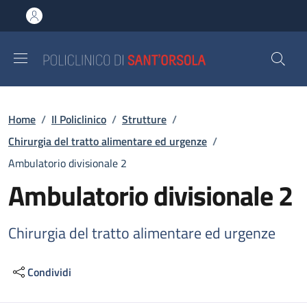
Salta al contenuto principale
Skip to footer content
Briciole di pane
Home
/
Il Policlinico
/
Strutture
/
Chirurgia del tratto alimentare ed urgenze
/
Ambulatorio divisionale 2
Ambulatorio divisionale 2
Chirurgia del tratto alimentare ed urgenze
Condividi