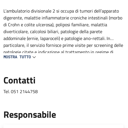
Descrizione
L'ambulatorio divisionale 2 si occupa di tumori dell’apparato
digerente, malattie infiammatorie croniche intestinali (morbo
di Crohn e colite ulcerosa), poliposi familiare, malattia
diverticolare, calcolosi biliari, patologie della parete
addominale (ernie, laparoceli) e patologie ano-rettali. In
particolare, il servizio fornisce prime visite per screening delle
patologie citate e indicazione al trattamento in regime di
MOSTRA TUTTO
ricovero, Day Surgery, amulatoriale ed inserimento nelle
rispettive liste d'attesa.
Contatti
Tel. 051 2144758
Responsabile