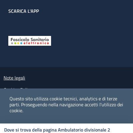
SCARICA L'APP
Useful links section
Small prints
Note legali
Cookies Policy
Questo sito utilizza cookie tecnici, analytics e di terze
Policy privacy e protezione del dato personale
parti.
Proseguendo nella navigazione accetti l'utilizzo dei
cookie.
Albo pretorio on-line
Dichiarazione di accessibilità
COOKIES
I CO
PREFERENZE
ACCETTO
Dove si trova della pagina Ambulatorio divisionale 2