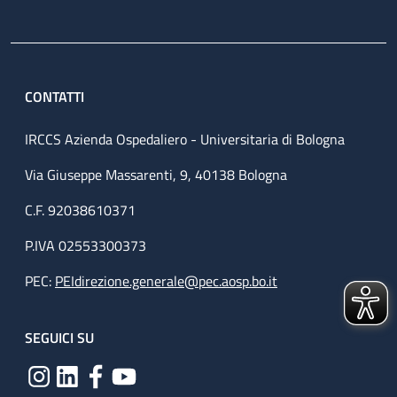
CONTATTI
IRCCS Azienda Ospedaliero - Universitaria di Bologna
Via Giuseppe Massarenti, 9, 40138 Bologna
C.F. 92038610371
P.IVA 02553300373
PEC:
PEIdirezione.generale@pec.aosp.bo.it
SEGUICI SU