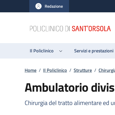
Salta al contenuto principale
Skip to footer content
Redazione
Il Policlinico
Servizi e prestazioni
Briciole di pane
Home
/
Il Policlinico
/
Strutture
/
Chirurgi
Ambulatorio divis
Chirurgia del tratto alimentare ed 