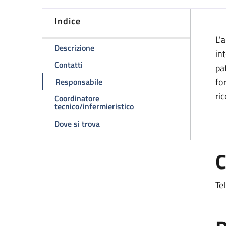
Indice
D
L'
della pagina Ambulatorio divisionale 
Descrizione
int
della pagina Ambulatorio divisionale 2
Contatti
pa
della pagina Ambulatorio divisional
fo
Responsabile
ri
Coordinatore
della pagina Ambulatorio d
tecnico/infermieristico
della pagina Ambulatorio divisionale
Dove si trova
C
Te