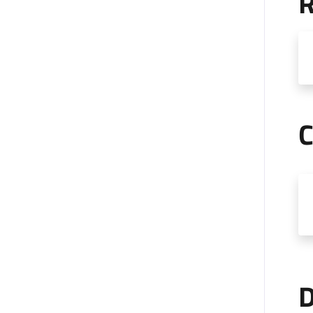
R
C
D