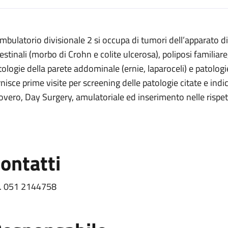
escrizione
ambulatorio divisionale 2 si occupa di tumori dell’apparato 
2
estinali (morbo di Crohn e colite ulcerosa), poliposi familiare, 
tologie della parete addominale (ernie, laparoceli) e patologie 
e 2
rnisce prime visite per screening delle patologie citate e ind
covero, Day Surgery, amulatoriale ed inserimento nelle rispett
ivisionale 2
 2
ontatti
l. 051 2144758