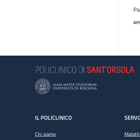
Pa
AP
MA
Footer
IL POLICLINICO
SERVI
Chi siamo
Malatti