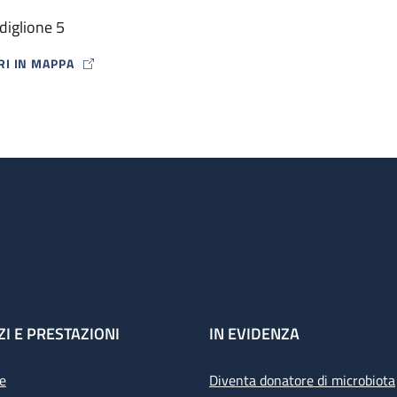
diglione 5
RI IN MAPPA
P ICON
ZI E PRESTAZIONI
IN EVIDENZA
e
Diventa donatore di microbiota