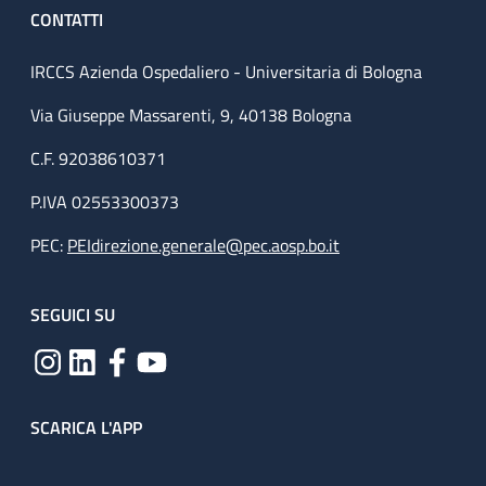
CONTATTI
IRCCS Azienda Ospedaliero - Universitaria di Bologna
Via Giuseppe Massarenti, 9, 40138 Bologna
C.F. 92038610371
P.IVA 02553300373
PEC:
PEIdirezione.generale@pec.aosp.bo.it
SEGUICI SU
SCARICA L'APP