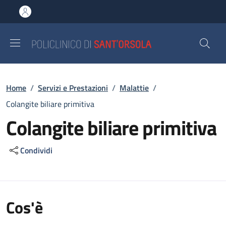
Salta al contenuto principale
Skip to footer content
Briciole di pane
Home
/
Servizi e Prestazioni
/
Malattie
/
Colangite biliare primitiva
Colangite biliare primitiva
Condividi
Cos'è