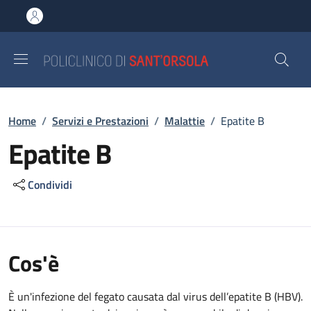
Salta al contenuto principale
Skip to footer content
Briciole di pane
Home
/
Servizi e Prestazioni
/
Malattie
/
Epatite B
Epatite B
Condividi
Cos'è
È un'infezione del fegato causata dal virus dell’epatite B (HBV).