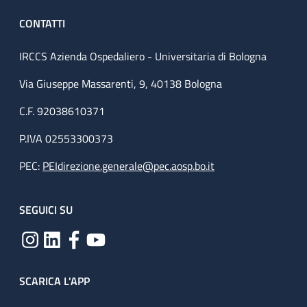
CONTATTI
IRCCS Azienda Ospedaliero - Universitaria di Bologna
Via Giuseppe Massarenti, 9, 40138 Bologna
C.F. 92038610371
P.IVA 02553300373
PEC:
PEIdirezione.generale@pec.aosp.bo.it
SEGUICI SU
SCARICA L'APP