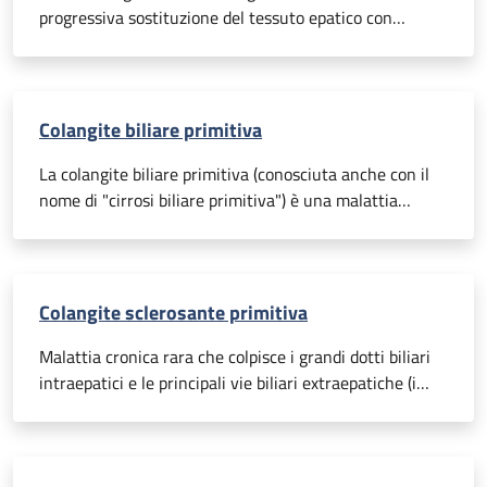
progressiva sostituzione del tessuto epatico con
tessuto fibroso.
Colangite biliare primitiva
La colangite biliare primitiva (conosciuta anche con il
nome di "cirrosi biliare primitiva") è una malattia
cronica caratterizzata dall’infiammazione e dalla
cicatrizzazione dei dotti biliari, i canali microscopici
deputati al trasporto della bile prodotta dal fegato.
Colangite sclerosante primitiva
Malattia cronica rara che colpisce i grandi dotti biliari
intraepatici e le principali vie biliari extraepatiche (i
canali deputati al trasporto della bile prodotta dal
fegato).