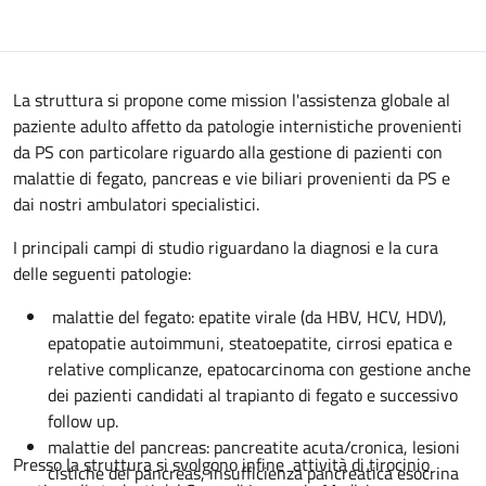
Descrizione
La struttura si propone come mission l'assistenza globale al
paziente adulto affetto da patologie internistiche provenienti
da PS con particolare riguardo alla gestione di pazienti con
malattie di fegato, pancreas e vie biliari provenienti da PS e
dai nostri ambulatori specialistici.
I principali campi di studio riguardano la diagnosi e la cura
delle seguenti patologie:
malattie del fegato: epatite virale (da HBV, HCV, HDV),
epatopatie autoimmuni, steatoepatite, cirrosi epatica e
relative complicanze, epatocarcinoma con gestione anche
dei pazienti candidati al trapianto di fegato e successivo
follow up.
malattie del pancreas: pancreatite acuta/cronica, lesioni
Presso la struttura si svolgono infine attività di tirocinio
cistiche del pancreas, insufficienza pancreatica esocrina