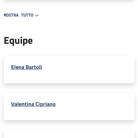
una percentuale ridotta di casi può portare allo
sviluppo di una patologia cronica (cirrosi) complicata da
MOSTRA TUTTO
tumore del fegato (epatocarcinoma).
Equipe
Elena Bartoli
Valentina Cipriano