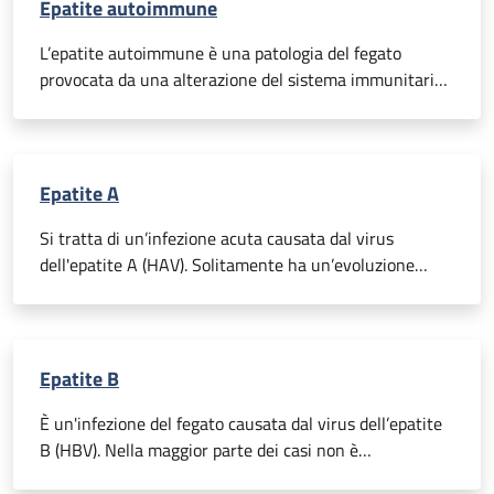
Epatite autoimmune
L’epatite autoimmune è una patologia del fegato
provocata da una alterazione del sistema immunitario.
Le difese immunitarie dei soggetti che ne sono colpiti,
infatti, attaccano per errore l’organo epatico,
determinandone l’infiammazione.
Epatite A
Si tratta di un’infezione acuta causata dal virus
dell'epatite A (HAV). Solitamente ha un’evoluzione
benigna e non compromette cronicamente la
funzionalità del fegato.
Epatite B
È un'infezione del fegato causata dal virus dell’epatite
B (HBV). Nella maggior parte dei casi non è
responsabile di danni cronici a livello epatico, ma in