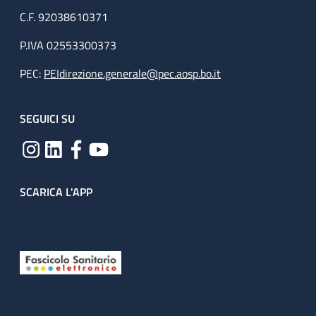
C.F. 92038610371
P.IVA 02553300373
PEC:
PEIdirezione.generale@pec.aosp.bo.it
SEGUICI SU
SCARICA L'APP