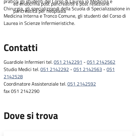
pratico: gli studenti del Corso di Laurea in Medicina e
ed endocrina post pancreatite e post resezione
Chirurgia, gli specializzandi della Scuola di Specializzazione in
pancreatica per neoplasia
Medicina Interna e Tronco Comune, gli studenti del Corso di
Laurea in Scienze Infermieristiche.
Contatti
Guardiole Infermieri tel.
051 2142291
-
051 2142562
Studio Medici tel.
051 2142292
-
051 2142563
-
051
2142528
Coordinatore Assistenziale tel.
051 2142592
fax 051 2142290
Dove si trova