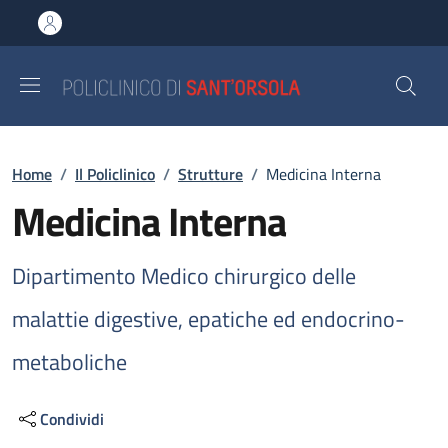
Salta al contenuto principale
Skip to footer content
Briciole di pane
Home
/
Il Policlinico
/
Strutture
/
Medicina Interna
Medicina Interna
Dipartimento Medico chirurgico delle
malattie digestive, epatiche ed endocrino-
metaboliche
Condividi