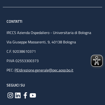
CONTATTI
IRCCS Azienda Ospedaliero - Universitaria di Bologna
Via Giuseppe Massarenti, 9, 40138 Bologna
C.F. 92038610371
P.IVA 02553300373
PEC:
PEIdirezione.generale@pec.aosp.bo.it
SEGUICI SU