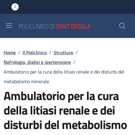
Salta al contenuto principale
Skip to footer content
Briciole di pane
Home
/
Il Policlinico
/
Strutture
/
Nefrologia, dialisi e ipertensione
/
Ambulatorio per la cura della litiasi renale e dei disturbi del
metabolismo minerale
Ambulatorio per la cura
della litiasi renale e dei
disturbi del metabolismo