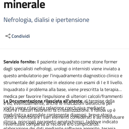
minerale
Nefrologia, dialisi e ipertensione
Condividi
Descrizione
Servizio
fornito:
Il paziente inquadrato come stone former
dagli specialisti nefrologi, urologi o internisti viene inviato a
questo ambulatorio per l'inquadramento diagnostico clinico e
strumentale del paziente in elezione con esami di I e II livello.
Inquadrato il problema alla base, viene prescritta la terapia
medica per favorire l'espulsione di ulteriori calcoli/frammenti
La Documentazione rilasciata all’utente
: al termine della
e ed, eventualmente, anche le indicazioni dietetiche per
visita viene rilasciata relazione conclusiva mediante
ridurre i fattori favorenti la cristallizzazione. Il follow up è
modulistica aziendale contenente diagnosi, breve storia
volto a monitorare i vari elementi considerati e ad individuare
clinica, principali parametri ematochimici, laddove indicato
l'eventuale comparsa di recidive e/o complicanze.
elaborazione dei dati mediante software apposito, terapia