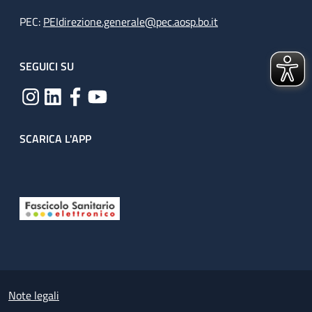
PEC:
PEIdirezione.generale@pec.aosp.bo.it
SEGUICI SU
SCARICA L'APP
Useful links section
Small prints
Note legali