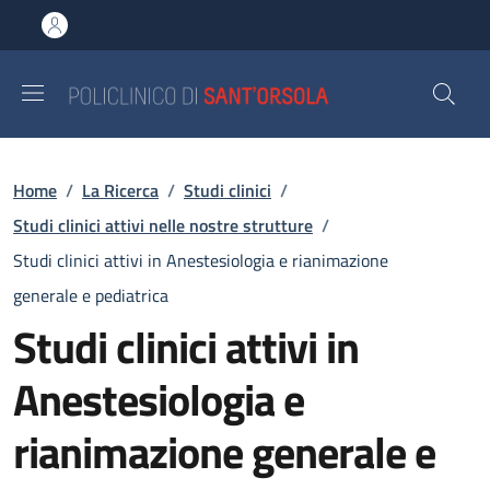
Salta al contenuto principale
Skip to footer content
Briciole di pane
Home
/
La Ricerca
/
Studi clinici
/
Studi clinici attivi nelle nostre strutture
/
Studi clinici attivi in Anestesiologia e rianimazione
generale e pediatrica
Studi clinici attivi in
Anestesiologia e
rianimazione generale e