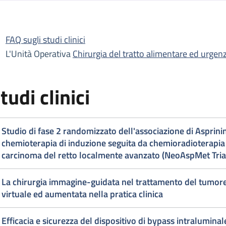
escrizione
FAQ sugli studi clinici
irurgia del tratto alimentare ed urgenze
L'Unità Operativa
Chirurgia del tratto alimentare ed urgenz
irurgia del tratto alimentare ed urgenze
tudi clinici
Studio di fase 2 randomizzato dell'associazione di Asprin
chemioterapia di induzione seguita da chemioradioterapia neoadiuvante in pazienti co
carcinoma del retto localmente avanzato (NeoAspMet Tria
La chirurgia immagine-guidata nel trattamento del tumore d
virtuale ed aumentata nella pratica clinica
Efficacia e sicurezza del dispositivo di bypass intralumin