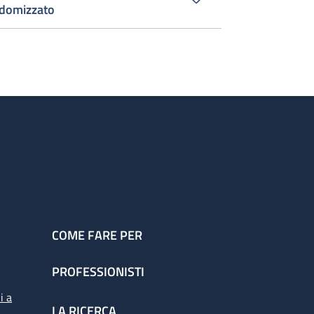
andomizzato
COME FARE PER
PROFESSIONISTI
i a
LA RICERCA