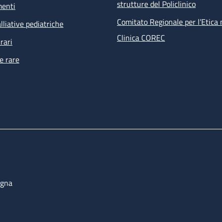
strutture del Policlinico
menti
Comitato Regionale per l’Etica 
lliative pediatriche
Clinica COREC
rari
e rare
ogna