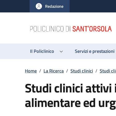
Salta al contenuto principale
Skip to footer content
Redazione
Il Policlinico
Servizi e prestazioni
Briciole di pane
Home
/
La Ricerca
/
Studi clinici
/
Studi cli
Studi clinici attivi
alimentare ed ur