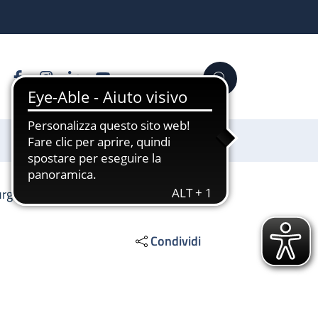
Facebook
Instagram
Linkedin
YouTube
Cerca
Sostienici
irurgia del tratto alimentare ed urgenze
Condividi