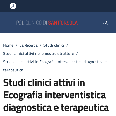
Salta al contenuto principale
Skip to footer content
Briciole di pane
Home
/
La Ricerca
/
Studi clinici
/
Studi clinici attivi nelle nostre strutture
/
Studi clinici attivi in Ecografia interventistica diagnostica e
terapeutica
Studi clinici attivi in
Ecografia interventistica
diagnostica e terapeutica