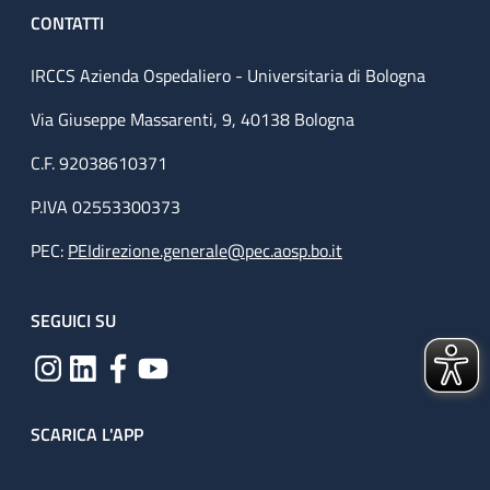
CONTATTI
IRCCS Azienda Ospedaliero - Universitaria di Bologna
Via Giuseppe Massarenti, 9, 40138 Bologna
C.F. 92038610371
P.IVA 02553300373
PEC:
PEIdirezione.generale@pec.aosp.bo.it
SEGUICI SU
SCARICA L'APP