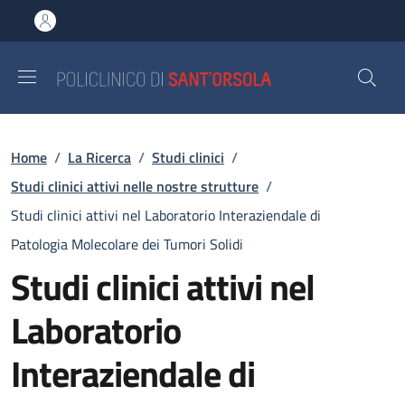
Salta al contenuto principale
Skip to footer content
Briciole di pane
Home
/
La Ricerca
/
Studi clinici
/
Studi clinici attivi nelle nostre strutture
/
Studi clinici attivi nel Laboratorio Interaziendale di
Patologia Molecolare dei Tumori Solidi
Studi clinici attivi nel
Laboratorio
Interaziendale di