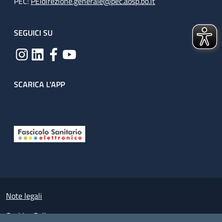
PEC:
PEIdirezione.generale@pec.aosp.bo.it
SEGUICI SU
SCARICA L'APP
Useful links section
Small prints
Note legali
Cookies Policy