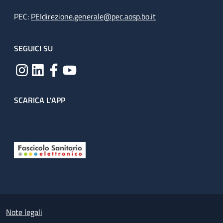
PEC:
PEIdirezione.generale@pec.aosp.bo.it
SEGUICI SU
SCARICA L'APP
Useful links section
Small prints
Note legali