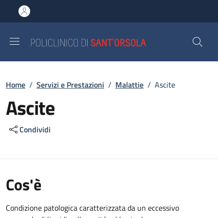
Salta al contenuto principale
Skip to footer content
Briciole di pane
Home
/
Servizi e Prestazioni
/
Malattie
/
Ascite
Ascite
Condividi
Cos'è
Condizione patologica caratterizzata da un eccessivo